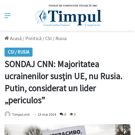
Meniu
Acasă
/
Politică
/
CSI / Rusia
CSI / RUSIA
SONDAJ CNN: Majoritatea
ucrainenilor susţin UE, nu Rusia.
Putin, considerat un lider
„periculos”
Timpul.md
13 mai 2014
0
3