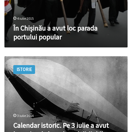
4 iulie 2015
În Chișinău a avut loc parada
portului popular
Calendar
istoric.
ISTORIE
Pe
3
iulie
a
avut
loc
primul
zbor
3 iulie 2014
al
Calendar istoric. Pe 3 iulie a avut
unui