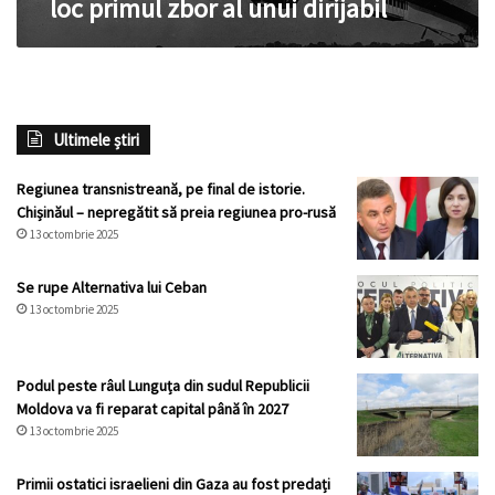
loc primul zbor al unui dirijabil
dirijabil
Ultimele știri
Regiunea transnistreană, pe final de istorie.
Chișinăul – nepregătit să preia regiunea pro-rusă
13 octombrie 2025
Se rupe Alternativa lui Ceban
13 octombrie 2025
Podul peste râul Lunguța din sudul Republicii
Moldova va fi reparat capital până în 2027
13 octombrie 2025
Primii ostatici israelieni din Gaza au fost predați