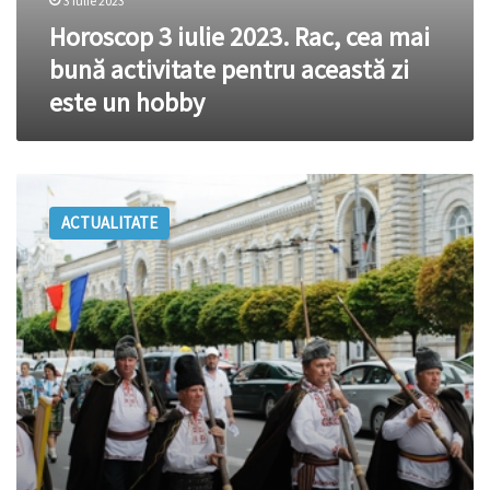
3 iulie 2023
Horoscop 3 iulie 2023. Rac, cea mai
bună activitate pentru această zi
este un hobby
În
Chișinău
ACTUALITATE
a
avut
loc
parada
portului
popular