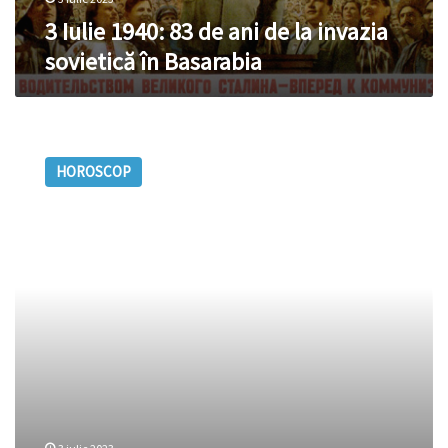
în
3 Iulie 1940: 83 de ani de la invazia
Basarabia
sovietică în Basarabia
Horoscop
3
HOROSCOP
iulie
2023.
Rac,
cea
mai
bună
activitate
pentru
această
zi
este
un
hobby