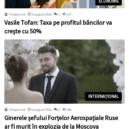
ECONOMIE
Timpul.md
6 august 2026
1
217
Vasile Tofan: Taxa pe profitul băncilor va
crește cu 50%
INTERNAȚIONAL
Timpul.md
6 august 2026
0
286
Ginerele șefului Forțelor Aerospațiale Ruse
ar fi murit în explozia de la Moscova