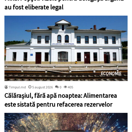
au fost eliberate legal
ECONOMIE
Timpul.md
5 august 2026
0
405
Călărașiul, fără apă noaptea: Alimentarea
este sistată pentru refacerea rezervelor