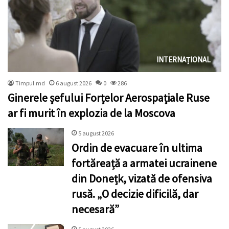
INTERNAȚIONAL
Timpul.md
6 august 2026
0
286
Ginerele șefului Forțelor Aerospațiale Ruse
ar fi murit în explozia de la Moscova
5 august 2026
Ordin de evacuare în ultima
fortăreață a armatei ucrainene
din Donețk, vizată de ofensiva
rusă. „O decizie dificilă, dar
necesară”