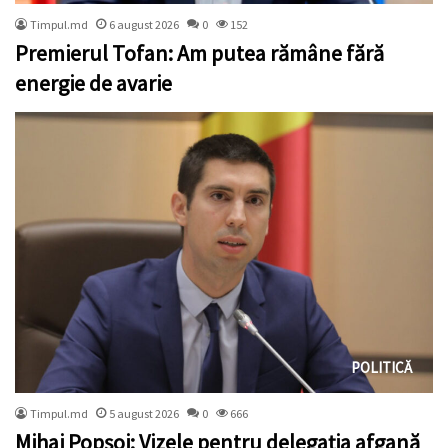
Timpul.md
6 august 2026
0
152
Premierul Tofan: Am putea rămâne fără
energie de avarie
POLITICĂ
Timpul.md
5 august 2026
0
666
Mihai Popșoi: Vizele pentru delegația afgană