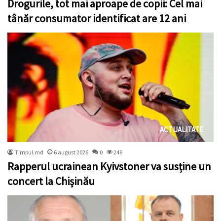
Drogurile, tot mai aproape de copii: Cel mai
tânăr consumator identificat are 12 ani
ACTUALITATE
Timpul.md
6 august 2026
0
248
Rapperul ucrainean Kyivstoner va susține un
concert la Chișinău