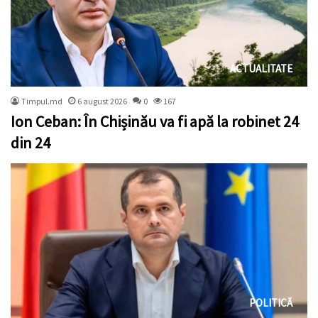
ACTUALITATE
Timpul.md
6 august 2026
0
167
Ion Ceban: În Chișinău va fi apă la robinet 24
din 24
POLITICĂ