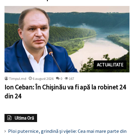
ACTUALITATE
Timpul.md
6 august 2026
0
167
Ion Ceban: În Chișinău va fi apă la robinet 24
din 24
Ultima Oră
Ploi puternice, grindină și vijelie: Cea mai mare parte din