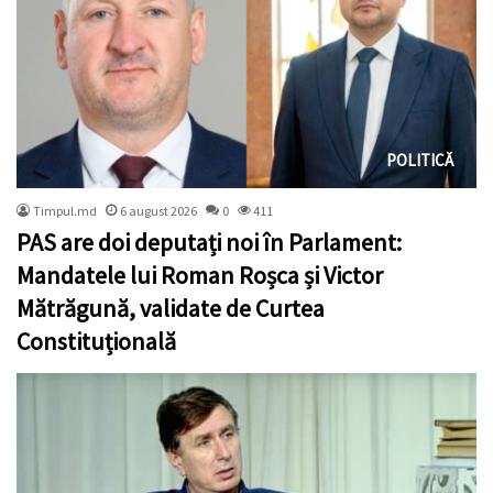
POLITICĂ
Timpul.md
6 august 2026
0
411
PAS are doi deputați noi în Parlament:
Mandatele lui Roman Roșca și Victor
Mătrăgună, validate de Curtea
Constituțională