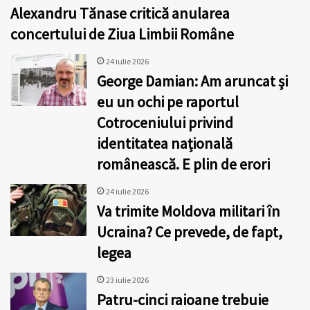
Alexandru Tănase critică anularea
concertului de Ziua Limbii Române
24 iulie 2026
George Damian: Am aruncat și
eu un ochi pe raportul
Cotroceniului privind
identitatea națională
românească. E plin de erori
24 iulie 2026
Va trimite Moldova militari în
Ucraina? Ce prevede, de fapt,
legea
23 iulie 2026
Patru-cinci raioane trebuie