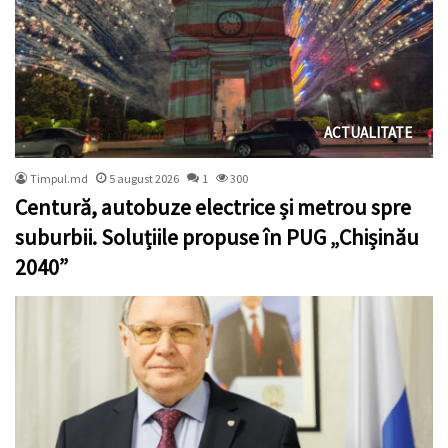
ACTUALITATE
Timpul.md
5 august 2026
1
300
Centură, autobuze electrice și metrou spre
suburbii. Soluțiile propuse în PUG „Chișinău
2040”