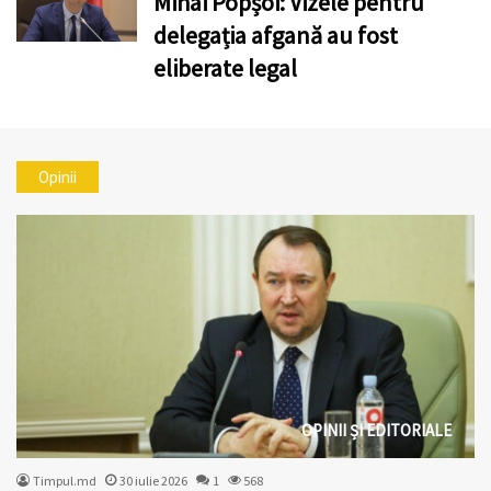
Mihai Popșoi: Vizele pentru
delegația afgană au fost
eliberate legal
Opinii
OPINII ȘI EDITORIALE
Timpul.md
30 iulie 2026
1
568