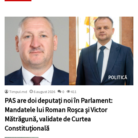
POLITICĂ
Timpul.md
6 august 2026
0
411
PAS are doi deputați noi în Parlament:
Mandatele lui Roman Roșca și Victor
Mătrăgună, validate de Curtea
Constituțională