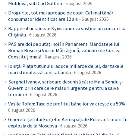
Moldova, sub Cod Galben
6 august 2026
Drogurile, tot mai aproape de copii: Cel mai tânăr
consumator identificat are 12 ani
6 august 2026
Rapperul ucrainean Kyivstoner va susține un concert la
Chișinău
6 august 2026
PAS are doi deputați noi în Parlament: Mandatele lui
Roman Roșca și Victor Mătrăgună, validate de Curtea
Constituțională
6 august 2026
Ioniță: Piața tutunului aduce miliarde de lei, dar taxele
mari stimulează contrabanda
6 august 2026
Serghei Ivanov, scrisoare deschisă către Maia Sandu și
Guvern prin care cere măsuri urgente pentru a salva
fermierii
6 august 2026
Vasile Tofan: Taxa pe profitul băncilor va crește cu 50%
6 august 2026
Ginerele șefului Forțelor Aerospațiale Ruse ar fi murit în
explozia de la Moscova
6 august 2026