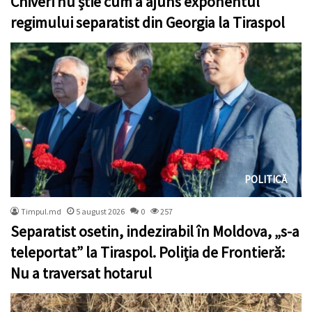
Chiveri nu știe cum a ajuns exponentul
regimului separatist din Georgia la Tiraspol
POLITICĂ
Timpul.md
5 august 2026
0
257
Separatist osetin, indezirabil în Moldova, „s-a
teleportat” la Tiraspol. Poliția de Frontieră:
Nu a traversat hotarul