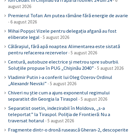
Ion Ceban: În Chișinău va fi apă la robinet 24 din 24
6
august 2026
Premierul Tofan: Am putea rămâne fără energie de avarie
6 august 2026
Mihai Popșoi: Vizele pentru delegația afgană au fost
eliberate legal
5 august 2026
Călărașiul, fără apă noaptea: Alimentarea este sistată
pentru refacerea rezervelor
5 august 2026
Centură, autobuze electrice și metrou spre suburbii.
Soluțiile propuse în PUG „Chișinău 2040”
5 august 2026
Vladimir Putin i-a conferit lui Oleg Ozerov Ordinul
„Alexandr Nevski”
5 august 2026
Chiveri nu știe cum a ajuns exponentul regimului
separatist din Georgia la Tiraspol
5 august 2026
Separatist osetin, indezirabil în Moldova, „s-a
teleportat” la Tiraspol. Poliția de Frontieră: Nu a
traversat hotarul
5 august 2026
Fragmente dintr-o dronă rusească Gheran-2, descoperite