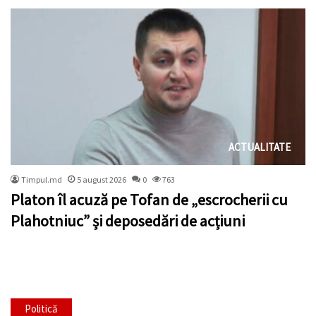
ACTUALITATE
Timpul.md
5 august 2026
0
763
Platon îl acuză pe Tofan de „escrocherii cu
Plahotniuc” și deposedări de acțiuni
Politică