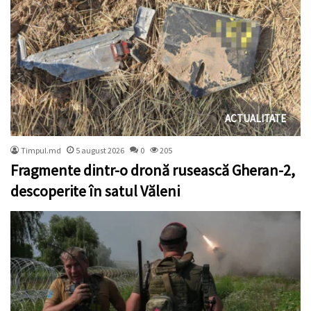
ACTUALITATE
Timpul.md
5 august 2026
0
205
Fragmente dintr-o dronă rusească Gheran-2,
descoperite în satul Văleni