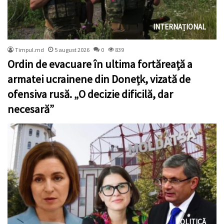
INTERNAȚIONAL
Timpul.md
5 august 2026
0
839
Ordin de evacuare în ultima fortăreață a
armatei ucrainene din Donețk, vizată de
ofensiva rusă. „O decizie dificilă, dar
necesară”
POLITICĂ