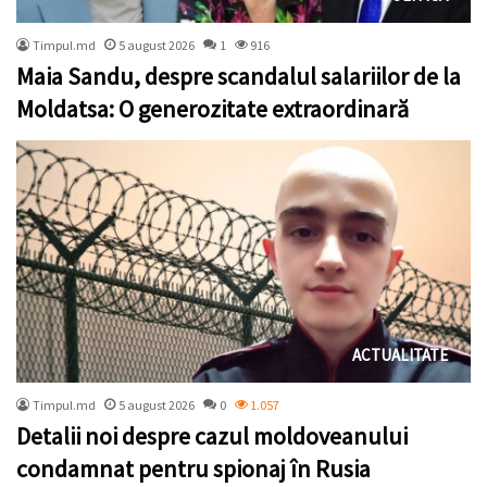
Timpul.md
5 august 2026
1
916
Maia Sandu, despre scandalul salariilor de la
Moldatsa: O generozitate extraordinară
ACTUALITATE
Timpul.md
5 august 2026
0
1.057
Detalii noi despre cazul moldoveanului
condamnat pentru spionaj în Rusia