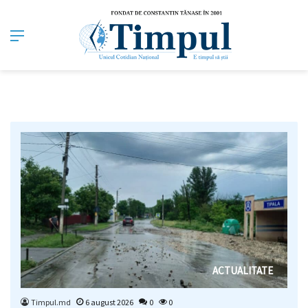
Meniu
ACTUALITATE
Timpul.md
6 august 2026
0
0