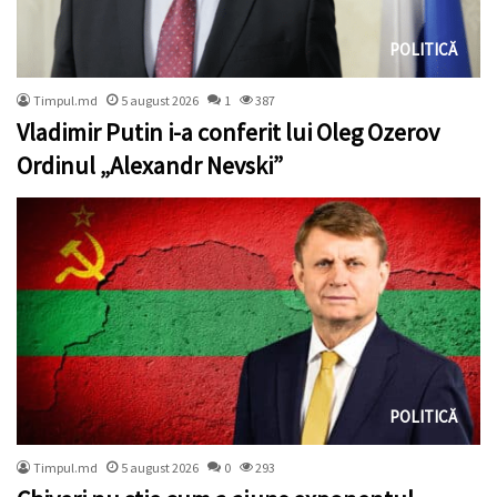
POLITICĂ
Timpul.md
5 august 2026
1
387
Vladimir Putin i-a conferit lui Oleg Ozerov
Ordinul „Alexandr Nevski”
POLITICĂ
Timpul.md
5 august 2026
0
293