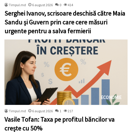
Timpul.md
6 august 2026
0
414
Serghei Ivanov, scrisoare deschisă către Maia
Sandu și Guvern prin care cere măsuri
urgente pentru a salva fermierii
ECONOMIE
Timpul.md
6 august 2026
1
217
Vasile Tofan: Taxa pe profitul băncilor va
crește cu 50%