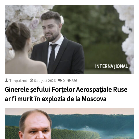
INTERNAȚIONAL
Timpul.md
6 august 2026
0
286
Ginerele șefului Forțelor Aerospațiale Ruse
ar fi murit în explozia de la Moscova