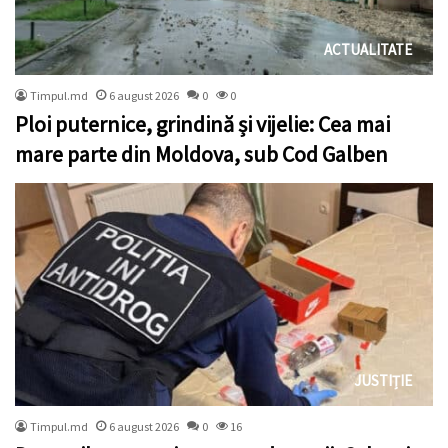
ACTUALITATE
Timpul.md
6 august 2026
0
0
Ploi puternice, grindină și vijelie: Cea mai
mare parte din Moldova, sub Cod Galben
JUSTIȚIE
Timpul.md
6 august 2026
0
16