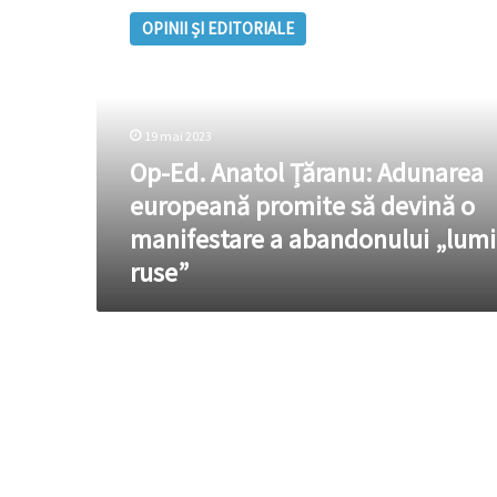
Ed.
OPINII ȘI EDITORIALE
Anatol
Țăranu:
Adunarea
europeană
promite
19 mai 2023
să
Op-Ed. Anatol Țăranu: Adunarea
devină
o
europeană promite să devină o
manifestare
manifestare a abandonului „lumi
a
ruse”
abandonului
„lumii
ruse”