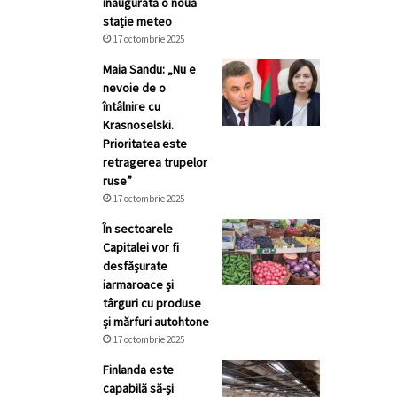
inaugurată o nouă
stație meteo
17 octombrie 2025
Maia Sandu: „Nu e
nevoie de o
întâlnire cu
Krasnoselski.
Prioritatea este
retragerea trupelor
ruse”
17 octombrie 2025
În sectoarele
Capitalei vor fi
desfășurate
iarmaroace și
târguri cu produse
și mărfuri autohtone
17 octombrie 2025
Finlanda este
capabilă să-și