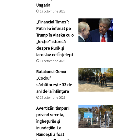
Ungaria
17 octombrie 2025
„Financial Times”:
Putin l-a înfuriat pe
Trump în Alaska cu o
„lecție” istorică
despre Rurik și
Iaroslav cel Înțelept
17 octombrie 2025
Batalionul Geniu
„Codru”
sărbătorește 33 de
ani de la înființare
17 octombrie 2025
Avertizări timpurii
privind seceta,
înghețurile și
inundațiile. La
Hâncești a fost