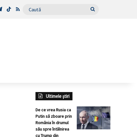
Tube
Telegram
TikTok
RSS
Caută
Ultimele știri
De ce vrea Rusia ca
Putin să zboare prin
România în drumul
său spre întâlnirea
cu Trump din