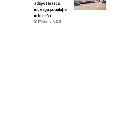
adăpostească
întreaga populație
în buncăre
17 octombrie 2025