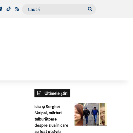
Tube
Telegram
TikTok
RSS
Caută
Ultimele știri
Iulia și Serghei
Skripal, mărturii
tulburătoare
despre ziua în care
au fost otrăviți