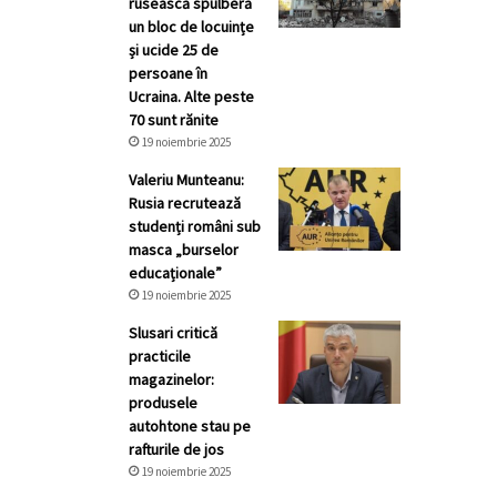
rusească spulberă
un bloc de locuințe
și ucide 25 de
persoane în
Ucraina. Alte peste
70 sunt rănite
19 noiembrie 2025
Valeriu Munteanu:
Rusia recrutează
studenți români sub
masca „burselor
educaționale”
19 noiembrie 2025
Slusari critică
practicile
magazinelor:
produsele
autohtone stau pe
rafturile de jos
19 noiembrie 2025