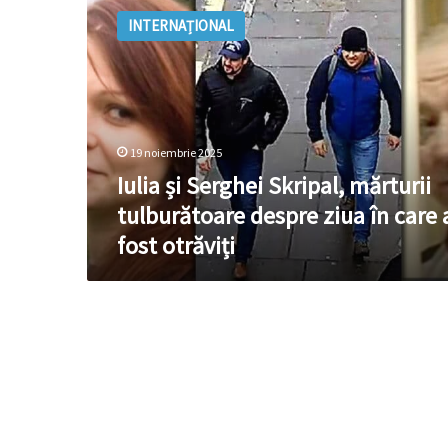
și
INTERNAȚIONAL
Serghei
Skripal,
mărturii
tulburătoare
despre
ziua
19 noiembrie 2025
în
care
Iulia și Serghei Skripal, mărturii
au
tulburătoare despre ziua în care 
fost
fost otrăviți
otrăviți