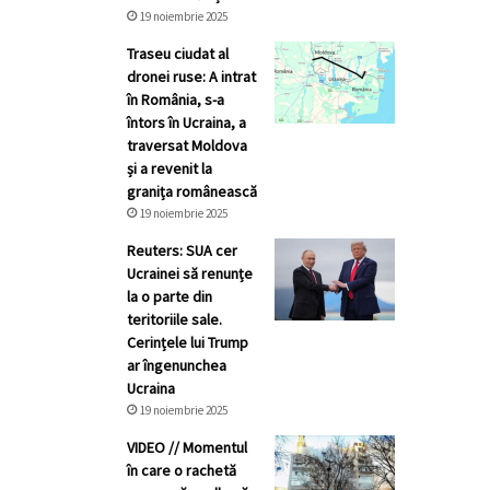
19 noiembrie 2025
Traseu ciudat al
dronei ruse: A intrat
în România, s-a
întors în Ucraina, a
traversat Moldova
și a revenit la
granița românească
19 noiembrie 2025
Reuters: SUA cer
Ucrainei să renunțe
la o parte din
teritoriile sale.
Cerințele lui Trump
ar îngenunchea
Ucraina
19 noiembrie 2025
VIDEO // Momentul
în care o rachetă