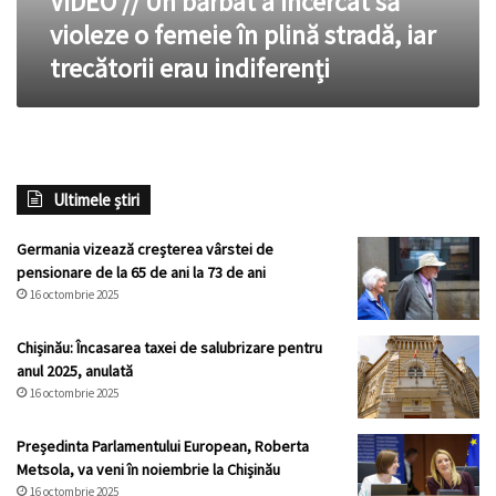
VIDEO // Un bărbat a încercat să
în
violeze o femeie în plină stradă, iar
plină
trecătorii erau indiferenți
stradă,
iar
trecătorii
erau
indiferenți
Ultimele știri
Germania vizează creșterea vârstei de
pensionare de la 65 de ani la 73 de ani
16 octombrie 2025
Chișinău: Încasarea taxei de salubrizare pentru
anul 2025, anulată
16 octombrie 2025
Președinta Parlamentului European, Roberta
Metsola, va veni în noiembrie la Chișinău
16 octombrie 2025