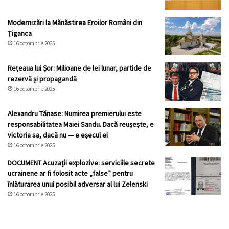
Modernizări la Mănăstirea Eroilor Români din
Ţiganca
16 octombrie 2025
Rețeaua lui Șor: Milioane de lei lunar, partide de
rezervă și propagandă
16 octombrie 2025
Alexandru Tănase: Numirea premierului este
responsabilitatea Maiei Sandu. Dacă reușește, e
victoria sa, dacă nu — e eșecul ei
16 octombrie 2025
DOCUMENT Acuzații explozive: serviciile secrete
ucrainene ar fi folosit acte „false” pentru
înlăturarea unui posibil adversar al lui Zelenski
16 octombrie 2025