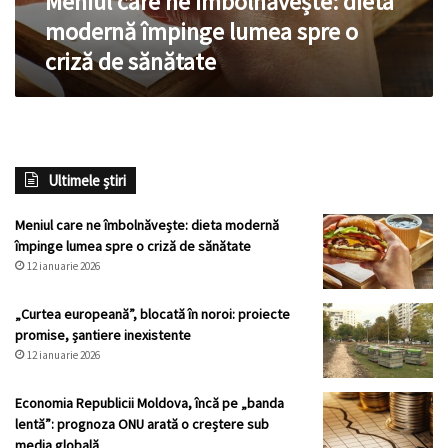
Meniul care ne îmbolnăvește: dieta
criză
modernă împinge lumea spre o
de
criză de sănătate
sănătate
Ultimele știri
Meniul care ne îmbolnăvește: dieta modernă
împinge lumea spre o criză de sănătate
12 ianuarie 2026
„Curtea europeană”, blocată în noroi: proiecte
promise, șantiere inexistente
12 ianuarie 2026
Economia Republicii Moldova, încă pe „banda
lentă”: prognoza ONU arată o creștere sub
media globală