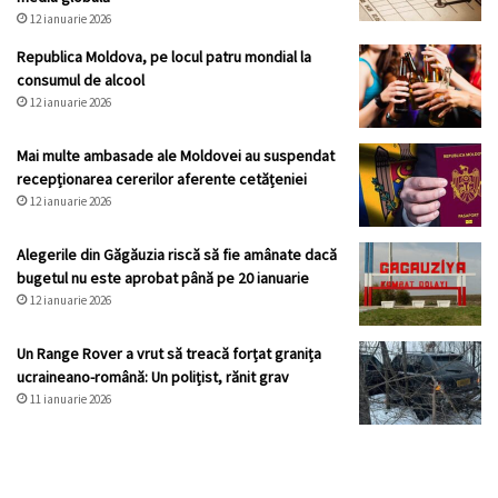
12 ianuarie 2026
Republica Moldova, pe locul patru mondial la
consumul de alcool
12 ianuarie 2026
Mai multe ambasade ale Moldovei au suspendat
recepționarea cererilor aferente cetățeniei
12 ianuarie 2026
Alegerile din Găgăuzia riscă să fie amânate dacă
bugetul nu este aprobat până pe 20 ianuarie
12 ianuarie 2026
Un Range Rover a vrut să treacă forțat granița
ucraineano-română: Un polițist, rănit grav
11 ianuarie 2026