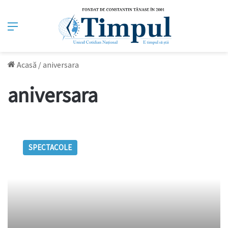
Meniu
Acasă
/
aniversara
aniversara
La
mulţi
SPECTACOLE
ani,
Regina
Ala!