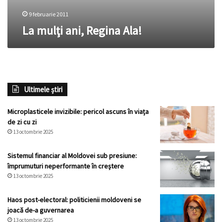
9 februarie 2011
La mulţi ani, Regina Ala!
Ultimele știri
Microplasticele invizibile: pericol ascuns în viața
de zi cu zi
13 octombrie 2025
Sistemul financiar al Moldovei sub presiune:
împrumuturi neperformante în creștere
13 octombrie 2025
Haos post-electoral: politicienii moldoveni se
joacă de-a guvernarea
13 octombrie 2025