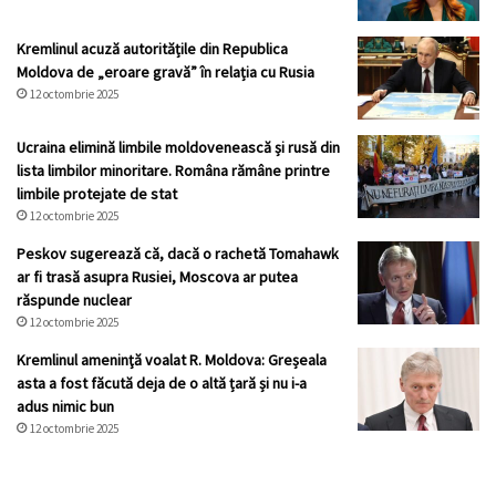
Kremlinul acuză autoritățile din Republica
Moldova de „eroare gravă” în relația cu Rusia
12 octombrie 2025
Ucraina elimină limbile moldovenească și rusă din
lista limbilor minoritare. Româna rămâne printre
limbile protejate de stat
12 octombrie 2025
Peskov sugerează că, dacă o rachetă Tomahawk
ar fi trasă asupra Rusiei, Moscova ar putea
răspunde nuclear
12 octombrie 2025
Kremlinul ameninţă voalat R. Moldova: Greșeala
asta a fost făcută deja de o altă țară și nu i-a
adus nimic bun
12 octombrie 2025