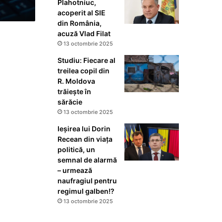
Plahotniuc,
acoperit al SIE
din România,
acuză Vlad Filat
13 octombrie 2025
Studiu: Fiecare al
treilea copil din
R. Moldova
trăiește în
sărăcie
13 octombrie 2025
Ieșirea lui Dorin
Recean din viața
politică, un
semnal de alarmă
– urmează
naufragiul pentru
regimul galben!?
13 octombrie 2025