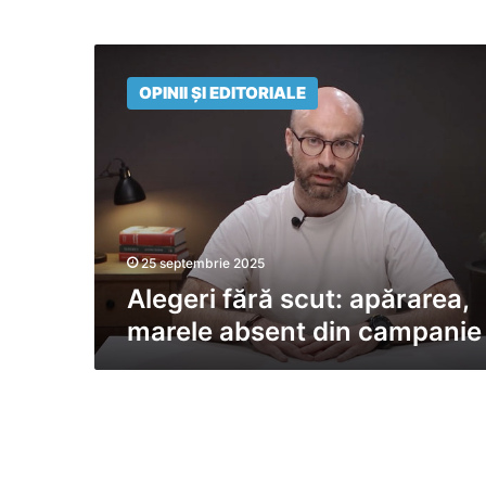
Alegeri
fără
OPINII ȘI EDITORIALE
scut:
apărarea,
marele
absent
din
campanie
25 septembrie 2025
Alegeri fără scut: apărarea,
marele absent din campanie