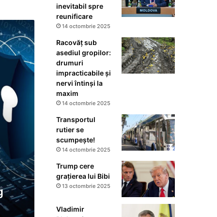
inevitabil spre
reunificare
14 octombrie 2025
Racovăț sub
asediul gropilor:
drumuri
impracticabile și
nervi întinși la
maxim
14 octombrie 2025
Transportul
rutier se
scumpește!
14 octombrie 2025
Trump cere
grațierea lui Bibi
13 octombrie 2025
g
Vladimir