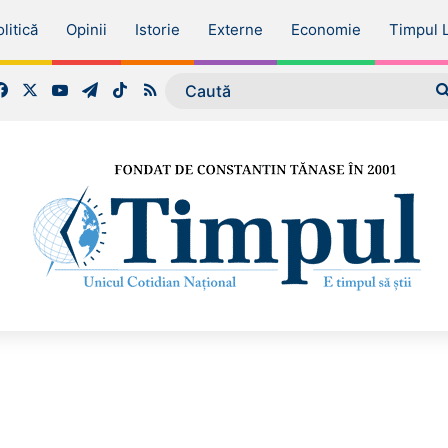
litică
Opinii
Istorie
Externe
Economie
Timpul L
Facebook
X
YouTube
Telegram
TikTok
RSS