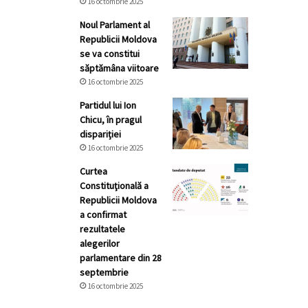
16 octombrie 2025
Noul Parlament al
Republicii Moldova
se va constitui
săptămâna viitoare
16 octombrie 2025
Partidul lui Ion
Chicu, în pragul
dispariției
16 octombrie 2025
Curtea
Constituţională a
Republicii Moldova
a confirmat
rezultatele
alegerilor
parlamentare din 28
septembrie
16 octombrie 2025