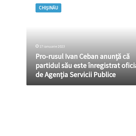
rusul
CHIȘINĂU
Ivan
Ceban
anunță
că
partidul
său
17 ianuarie 2023
este
înregistrat
Pro-rusul Ivan Ceban anunță că
oficial
partidul său este înregistrat ofici
de
de Agenția Servicii Publice
Agenția
Servicii
Publice