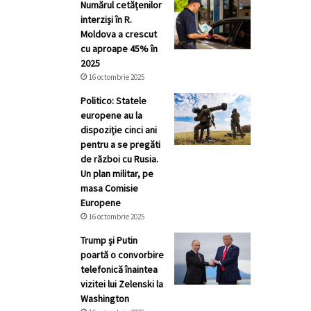
Numărul cetățenilor
interziși în R.
Moldova a crescut
cu aproape 45% în
2025
16 octombrie 2025
Politico: Statele
europene au la
dispoziție cinci ani
pentru a se pregăti
de război cu Rusia.
Un plan militar, pe
masa Comisie
Europene
16 octombrie 2025
Trump și Putin
poartă o convorbire
telefonică înaintea
vizitei lui Zelenski la
Washington