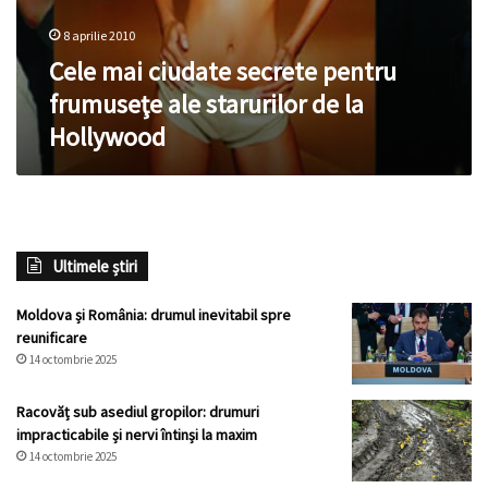
8 aprilie 2010
Cele mai ciudate secrete pentru
frumuseţe ale starurilor de la
Hollywood
Ultimele știri
Moldova și România: drumul inevitabil spre
reunificare
14 octombrie 2025
Racovăț sub asediul gropilor: drumuri
impracticabile și nervi întinși la maxim
14 octombrie 2025