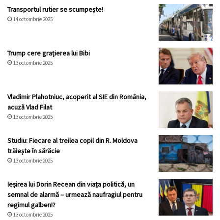
Transportul rutier se scumpește!
14 octombrie 2025
Trump cere grațierea lui Bibi
13 octombrie 2025
Vladimir Plahotniuc, acoperit al SIE din România,
acuză Vlad Filat
13 octombrie 2025
Studiu: Fiecare al treilea copil din R. Moldova
trăiește în sărăcie
13 octombrie 2025
Ieșirea lui Dorin Recean din viața politică, un
semnal de alarmă – urmează naufragiul pentru
regimul galben!?
13 octombrie 2025