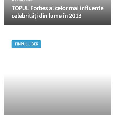
2013
TOPUL Forbes al celor mai influente
celebrităţi din lume în 2013
Care
este
TIMPUL LIBER
preţul
celebrităţii?