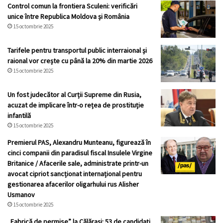
Control comun la frontiera Sculeni: verificări
unice între Republica Moldova și România
15 octombrie 2025
Tarifele pentru transportul public interraional și
raional vor crește cu până la 20% din martie 2026
15 octombrie 2025
Un fost judecător al Curții Supreme din Rusia,
acuzat de implicare într-o rețea de prostituție
infantilă
15 octombrie 2025
Premierul PAS, Alexandru Munteanu, figurează în
cinci companii din paradisul fiscal Insulele Virgine
Britanice / Afacerile sale, administrate printr-un
avocat cipriot sancționat internațional pentru
gestionarea afacerilor oligarhului rus Alisher
Usmanov
15 octombrie 2025
„Fabrică de permise” la Călărași: 53 de candidați