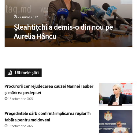
Aurelia
Hâncu
22 iunie 2012
Șleahtițchi a demis-o din nou pe
Aurelia Hâncu
Ultimele știri
Procurorii cer rejudecarea cauzei Marinei Tauber
și mărirea pedepsei
15 octombrie 2025
Președintele sârb confirmă implicarea rușilor în
tabăra pentru moldoveni
15 octombrie 2025