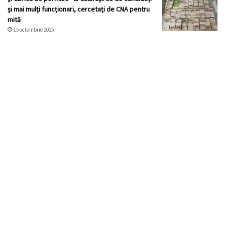
și mai mulți funcționari, cercetați de CNA pentru
mită
15 octombrie 2025