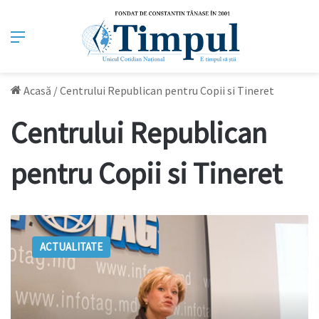
Meniu
Acasă
/
Centrului Republican pentru Copii si Tineret
Centrului Republican
pentru Copii si Tineret
Șleahtițchi
a
ACTUALITATE
demis-
o
din
nou
pe