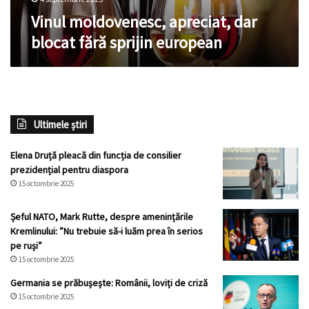
Vinul moldovenesc, apreciat, dar
blocat fără sprijin european
Ultimele știri
Elena Druță pleacă din funcția de consilier
prezidențial pentru diaspora
15 octombrie 2025
Șeful NATO, Mark Rutte, despre amenințările
Kremlinului: ”Nu trebuie să-i luăm prea în serios
pe ruși”
15 octombrie 2025
Germania se prăbușește: Românii, loviți de criză
15 octombrie 2025