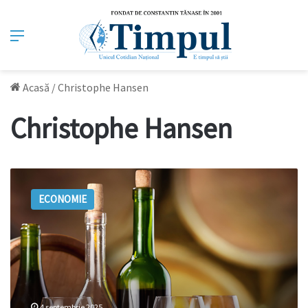
Meniu
Acasă
/
Christophe Hansen
Christophe Hansen
Vinul
moldovenesc,
ECONOMIE
apreciat,
dar
blocat
fără
sprijin
european
4 septembrie 2025