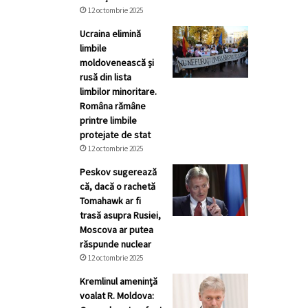
12 octombrie 2025
Ucraina elimină
limbile
moldovenească și
rusă din lista
limbilor minoritare.
Româna rămâne
printre limbile
protejate de stat
12 octombrie 2025
Peskov sugerează
că, dacă o rachetă
Tomahawk ar fi
trasă asupra Rusiei,
Moscova ar putea
răspunde nuclear
12 octombrie 2025
Kremlinul ameninţă
voalat R. Moldova: