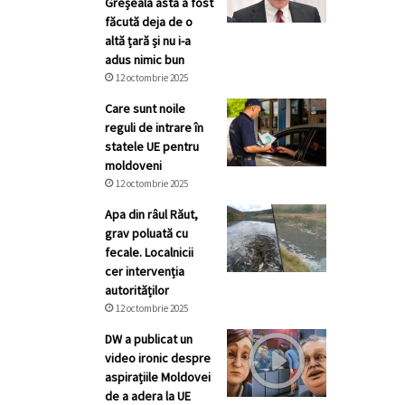
Greșeala asta a fost
făcută deja de o
altă țară și nu i-a
adus nimic bun
12 octombrie 2025
Care sunt noile
reguli de intrare în
statele UE pentru
moldoveni
12 octombrie 2025
Apa din râul Răut,
grav poluată cu
fecale. Localnicii
cer intervenția
autorităților
12 octombrie 2025
DW a publicat un
video ironic despre
aspirațiile Moldovei
de a adera la UE