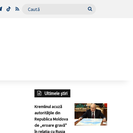
Tube
Telegram
TikTok
RSS
Caută
Ultimele știri
Kremlinul acuză
autoritățile din
Republica Moldova
de „eroare gravă”
în relația cu Rusia