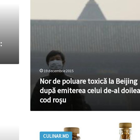
Beijing
după
emiterea
celui
de-
al
:
doilea
cod
roșu
19 decembrie 2015
Nor de poluare toxică la Beijing
după emiterea celui de-al doile
cod roșu
Alimentele
prăjite
CULINAR.MD
în