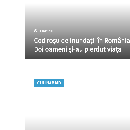
România:
Doi
oameni
şi-
au
3 iunie 2016
pierdut
Cod roşu de inundaţii în România
viaţa
Doi oameni şi-au pierdut viaţa
Cod
galben
CULINAR.MD