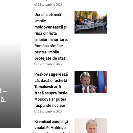
12 octombrie 2025
Ucraina elimină
limbile
moldovenească și
rusă din lista
limbilor minoritare.
Româna rămâne
printre limbile
protejate de stat
12 octombrie 2025
Peskov sugerează
că, dacă o rachetă
Tomahawk ar fi
t –
trasă asupra Rusiei,
ă.
Moscova ar putea
răspunde nuclear
12 octombrie 2025
Kremlinul ameninţă
voalat R. Moldova: