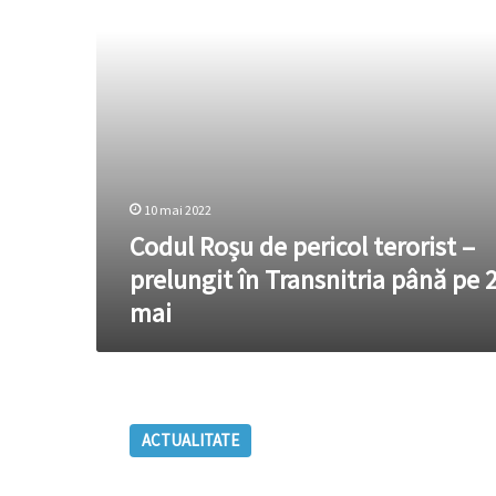
prelungit
în
Transnitria
până
pe
25
mai
10 mai 2022
Codul Roșu de pericol terorist –
prelungit în Transnitria până pe 
mai
Cod
roşu
ACTUALITATE
de
inundaţii
în