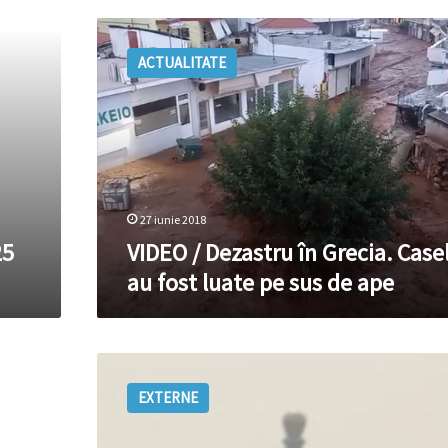
VIDEO
/
ACTUALITATE
Dezastru
în
Grecia.
Casele
au
fost
luate
pe
27 iunie 2018
sus
25
VIDEO / Dezastru în Grecia. Case
de
au fost luate pe sus de ape
ape
Nor
de
EXTERNE
poluare
toxică
la