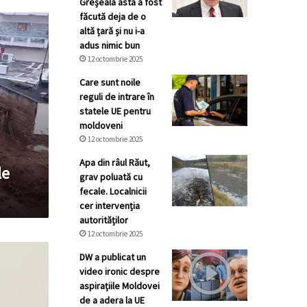
Greșeala asta a fost
făcută deja de o
altă țară și nu i-a
adus nimic bun
12 octombrie 2025
Care sunt noile
reguli de intrare în
statele UE pentru
moldoveni
12 octombrie 2025
Apa din râul Răut,
le
grav poluată cu
fecale. Localnicii
cer intervenția
autorităților
12 octombrie 2025
DW a publicat un
video ironic despre
aspirațiile Moldovei
de a adera la UE