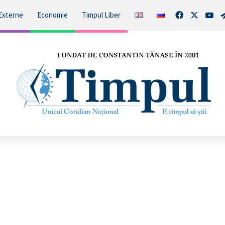
Facebook
X
You
Externe
Economie
Timpul Liber
DOC/