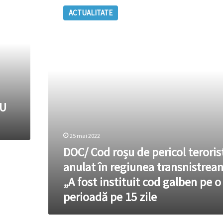
Cod
ACTUALITATE
roșu
de
pericol
terorist
–
anulat
în
regiunea
transnistreană.
ȘU
„A
fost
instituit
25 mai 2022
cod
DOC/ Cod roșu de pericol teroris
galben
pe
anulat în regiunea transnistrean
o
„A fost instituit cod galben pe o
perioadă
pe
perioadă pe 15 zile
15
zile