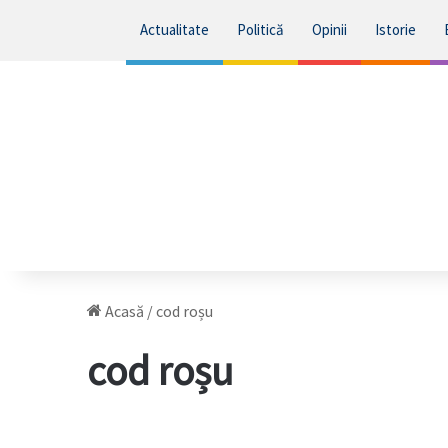
Actualitate
Politică
Opinii
Istorie
Acasă
/
cod roșu
cod roșu
Județe