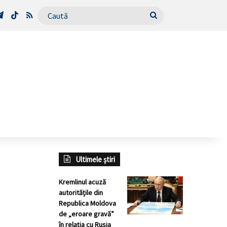
Tube
Telegram
TikTok
RSS
Caută
Ultimele știri
Kremlinul acuză
autoritățile din
Republica Moldova
de „eroare gravă”
în relația cu Rusia