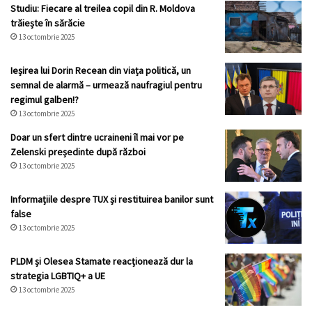
Studiu: Fiecare al treilea copil din R. Moldova
trăiește în sărăcie
13 octombrie 2025
Ieșirea lui Dorin Recean din viața politică, un
semnal de alarmă – urmează naufragiul pentru
regimul galben!?
13 octombrie 2025
Doar un sfert dintre ucraineni îl mai vor pe
Zelenski președinte după război
13 octombrie 2025
Informațiile despre TUX și restituirea banilor sunt
false
13 octombrie 2025
PLDM și Olesea Stamate reacționează dur la
strategia LGBTIQ+ a UE
13 octombrie 2025