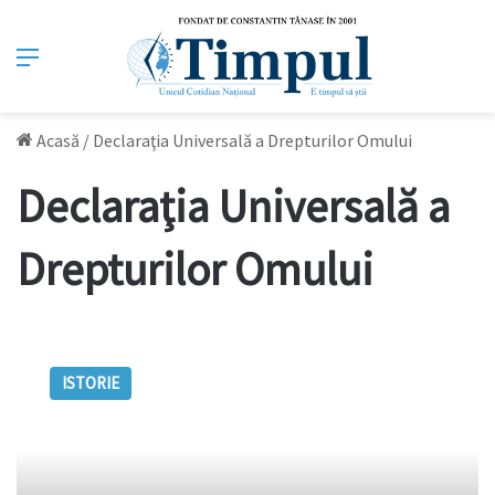
Meniu
Acasă
/
Declaraţia Universală a Drepturilor Omului
Declaraţia Universală a
Drepturilor Omului
10
decembrie,
ISTORIE
ziua
în
care
a
fost