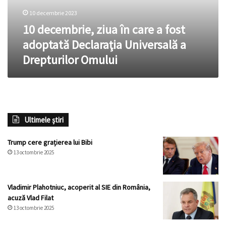
adoptată
10 decembrie 2023
Declaraţia
Universală
10 decembrie, ziua în care a fost
a
adoptată Declaraţia Universală a
Drepturilor
Drepturilor Omului
Omului
Ultimele știri
Trump cere grațierea lui Bibi
13 octombrie 2025
Vladimir Plahotniuc, acoperit al SIE din România,
acuză Vlad Filat
13 octombrie 2025