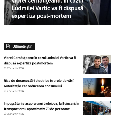
Viorel Cernăuțeanu: În cazul
post-
Ludmilei Vartic va fi dispusă
mortem
expertiza post-mortem
Ultimele știri
Viorel Cernăuțeanu: În cazul Ludmilei Vartic va fi
dispusă expertiza post-mortem
27 martie 2026
Risc de deconectări electrice în orele de vârf:
Autoritățile cer reducerea consumului
27 martie 2026
Impușcăturile asupra unui troleibuz, la Buiucani: În
transport erau aproximativ 70 de persoane
26 martie 2026