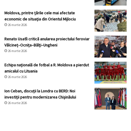
Moldova, printre țările cele mai afectate
economic de situația din Orientul Mijlociu
26 martie 2026
Renato Usatîi critică anularea proiectului feroviar
Vălcineț–Ocnița–Bălți–Ungheni
26 martie 2026
Echipa națională de fotbal a R. Moldova a pierdut
amicalul cu Lituania
26 martie 2026
Ion Ceban, discuții la Londra cu BERD: Noi
investiții pentru modernizarea Chișinăului
26 martie 2026