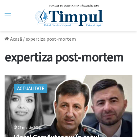
Meniu
Acasă
/
expertiza post-mortem
expertiza post-mortem
Viorel
Cernăuțeanu:
ACTUALITATE
În
cazul
Ludmilei
Vartic
va
fi
27 martie 2026
dispusă
expertiza