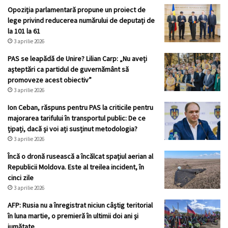
Opoziția parlamentară propune un proiect de
lege privind reducerea numărului de deputați de
la 101 la 61
3 aprilie 2026
PAS se leapădă de Unire? Lilian Carp: „Nu aveți
așteptări ca partidul de guvernământ să
promoveze acest obiectiv”
3 aprilie 2026
Ion Ceban, răspuns pentru PAS la criticile pentru
majorarea tarifului în transportul public: De ce
țipați, dacă și voi ați susținut metodologia?
3 aprilie 2026
Încă o dronă rusească a încălcat spațiul aerian al
Republicii Moldova. Este al treilea incident, în
cinci zile
3 aprilie 2026
AFP: Rusia nu a înregistrat niciun câştig teritorial
în luna martie, o premieră în ultimii doi ani şi
jumătate