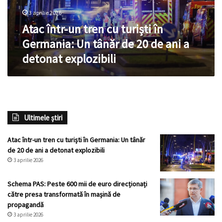
Germania:
3 aprilie 2026
Un
tânăr
Atac într-un tren cu turiști în
de
Germania: Un tânăr de 20 de ani a
20
detonat explozibili
de
ani
a
detonat
explozibili
Ultimele știri
Atac într-un tren cu turiști în Germania: Un tânăr
de 20 de ani a detonat explozibili
3 aprilie 2026
Schema PAS: Peste 600 mii de euro direcționați
către presa transformată în mașină de
propagandă
3 aprilie 2026