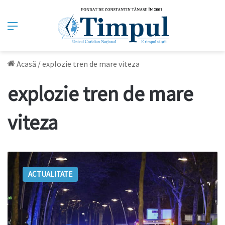
Meniu
Acasă
/
explozie tren de mare viteza
explozie tren de mare
viteza
Atac
într-
ACTUALITATE
un
tren
cu
turiști
în