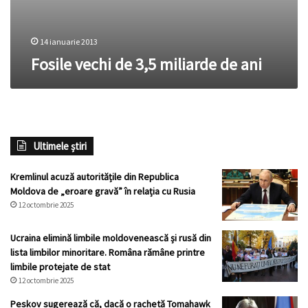
14 ianuarie 2013
Fosile vechi de 3,5 miliarde de ani
Ultimele știri
Kremlinul acuză autoritățile din Republica
Moldova de „eroare gravă” în relația cu Rusia
12 octombrie 2025
Ucraina elimină limbile moldovenească și rusă din
lista limbilor minoritare. Româna rămâne printre
limbile protejate de stat
12 octombrie 2025
Peskov sugerează că, dacă o rachetă Tomahawk