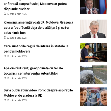
ar fi trasă asupra Rusiei, Moscova ar putea
răspunde nuclear
12 octombrie 2025
Kremlinul ameninţă voalat R. Moldova: Greșeala
asta a fost făcută deja de o altă țară și nu i-a
adus nimic bun
12 octombrie 2025
Care sunt noile reguli de intrare în statele UE
pentru moldoveni
12 octombrie 2025
Apa din râul Răut, grav poluată cu fecale.
Localnicii cer intervenția autorităților
12 octombrie 2025
DW a publicat un video ironic despre aspirațiile
Moldovei de a adera la UE
12 octombrie 2025