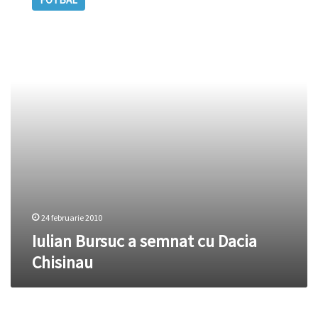
a
semnat
cu
Dacia
Chisinau
24 februarie 2010
Iulian Bursuc a semnat cu Dacia
Chisinau