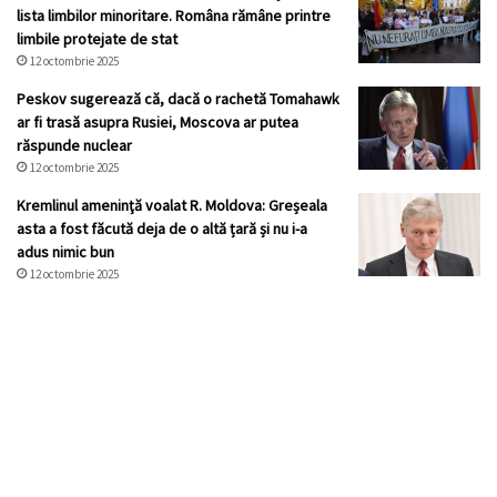
lista limbilor minoritare. Româna rămâne printre
limbile protejate de stat
12 octombrie 2025
Peskov sugerează că, dacă o rachetă Tomahawk
ar fi trasă asupra Rusiei, Moscova ar putea
răspunde nuclear
12 octombrie 2025
Kremlinul ameninţă voalat R. Moldova: Greșeala
asta a fost făcută deja de o altă țară și nu i-a
adus nimic bun
12 octombrie 2025