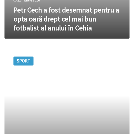
anului
22 martie 2016
în
Petr Cech a fost desemnat pentru a
Cehia
opta oară drept cel mai bun
fotbalist al anului în Cehia
Un
fotbalist
SPORT
legendar
a
fost
diagnosticat
cu
cancer
la
plămâni