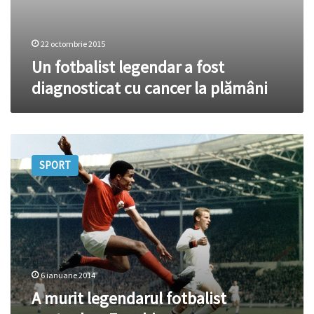
22 octombrie 2015
Un fotbalist legendar a fost
diagnosticat cu cancer la plămâni
A
murit
SPORT
legendarul
fotbalist
portughez
Eusebio
6 ianuarie 2014
A murit legendarul fotbalist