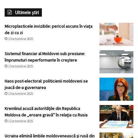
Ultimele știri
Microplasticele invizibile: pericol ascuns în viața
de zi cu zi
13 octombrie 2025
Sistemul financiar al Moldovei sub presiune:
împrumuturi neperformante în creștere
13 octombrie 2025
Haos post-electoral: politicienii moldoveni se
joacă de-a guvernarea
13 octombrie 2025
Kremlinul acuză autoritățile din Republica
Moldova de „eroare gravă” în relația cu Rusia
12 octombrie 2025
Ucraina elimină limbile moldovenească și rusă din