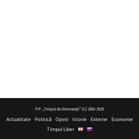
obil porno
hayalini kurduğu seksi kadının üvey annesi gibi
sex hikay
P.P. „Timpul de Dimineață” (C) 2001-2025
Actualitate
Politică
Opinii
Istorie
Externe
Economie
Timpul Liber