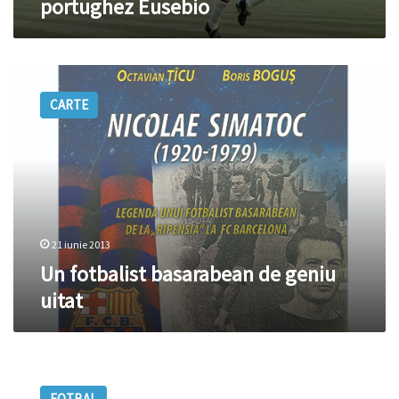
portughez Eusebio
Un
fotbalist
CARTE
basarabean
de
geniu
uitat
21 iunie 2013
Un fotbalist basarabean de geniu
uitat
Iulian
Bursuc
FOTBAL