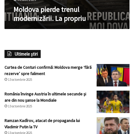
Moldova pierde trenul
modernizării. La propriu
Ultimele știri
Curtea de Conturi confirmă: Moldova merge ‘fără
rezerve’ spre faliment
13 octombrie 2025
România învinge Austria în ultimele secunde și
are din nou șanse la Mondiale
13 octombrie 2025
Ramzan Kadîrov, atacat de propaganda lui
Vladimir Putin la TV
13 octombrie 2025