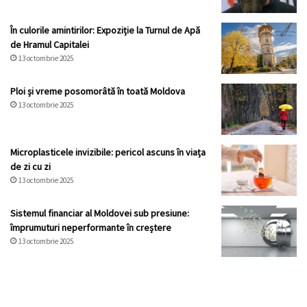
În culorile amintirilor: Expoziție la Turnul de Apă
de Hramul Capitalei
13 octombrie 2025
Ploi și vreme posomorâtă în toată Moldova
13 octombrie 2025
Microplasticele invizibile: pericol ascuns în viața
de zi cu zi
13 octombrie 2025
Sistemul financiar al Moldovei sub presiune:
împrumuturi neperformante în creștere
13 octombrie 2025