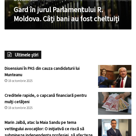
cheltuiți
Gard în jurul Parlamentului R.
Moldova. Câți bani au fost cheltuiți
Ultimele știri
Disensiuni în PAS din cauza candidaturii lui
Munteanu
18 octombrie 2025
Creditele rapide, o capcană financiară pentru
mulți cetățeni
18 octombrie 2025
Marin Jalbă, atac la Maia Sandu pe tema
vettingului avocaților: O inițiativă ce riscă să
submineze independența profesiei, să afecteze