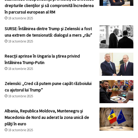
drepturile clienților și să compromită încrederea
în parcursul european al RM
18 octombrie 2025
SURSE: Întâlnirea dintre Trump și Zelenski a fost
una extrem de tensionată: dialogul a mers „rău”
18 octombrie 2025
Reacții aprinse în Ungaria la știrea privind
întâlnirea Trump-Putin
18 octombrie 2025
Zelenski: „Cred că putem pune capăt războiului
cu ajutorul lui Trump”
18 octombrie 2025
Albania, Republica Moldova, Muntenegru şi
Macedonia de Nord au aderat la zona unică de
plăţi în euro
18 octombrie 2025