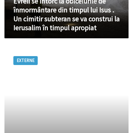
Evreii se întorc la obiceiurile de
se
va
înmormântare din timpul lui Isus .
construi
Un cimitir subteran se va construi la
la
Ierusalim
Ierusalim în timpul apropiat
în
timpul
apropiat
Atentatul
de
EXTERNE
la
Charlie
Hebdo:
A
fost
înhumat
și
al
doilea
jihadist