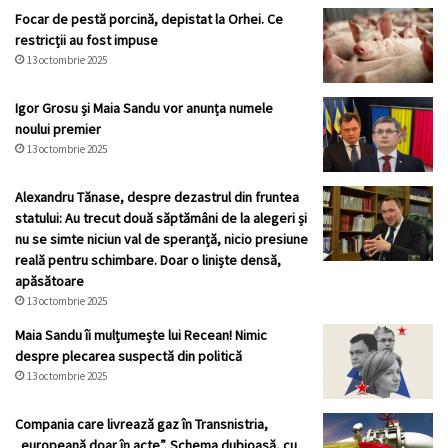
Focar de pestă porcină, depistat la Orhei. Ce
restricții au fost impuse
13 octombrie 2025
Igor Grosu și Maia Sandu vor anunța numele
noului premier
13 octombrie 2025
Alexandru Tănase, despre dezastrul din fruntea
statului: Au trecut două săptămâni de la alegeri și
nu se simte niciun val de speranță, nicio presiune
reală pentru schimbare. Doar o liniște densă,
apăsătoare
13 octombrie 2025
Maia Sandu îi mulțumește lui Recean! Nimic
despre plecarea suspectă din politică
13 octombrie 2025
Compania care livrează gaz în Transnistria,
„europeană doar în acte”. Schema dubioasă, cu