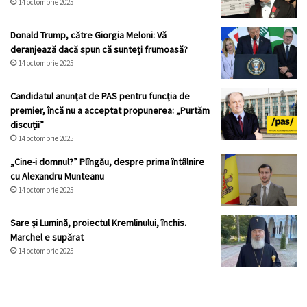
14 octombrie 2025
Donald Trump, către Giorgia Meloni: Vă
deranjează dacă spun că sunteți frumoasă?
14 octombrie 2025
Candidatul anunțat de PAS pentru funcția de
premier, încă nu a acceptat propunerea: „Purtăm
discuții”
14 octombrie 2025
„Cine-i domnul?” Plîngău, despre prima întâlnire
cu Alexandru Munteanu
14 octombrie 2025
Sare și Lumină, proiectul Kremlinului, închis.
Marchel e supărat
14 octombrie 2025