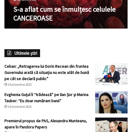
S-a aflat cum se înmulțesc celulele
CANCEROASE
Ultimele știri
Ceban: „Retragerea lui Dorin Recean din fruntea
Guvernului arată că situația nu este atât de bună
pe cât se declară public”
14 octombrie 2025
Evghenia Guțul îi “trădează” pe Ilan Șor și Marina
Tauber: “Eu doar număram banii”
14 octombrie 2025
Premierul propus de PAS, Alexandru Munteanu,
apare în Pandora Papers