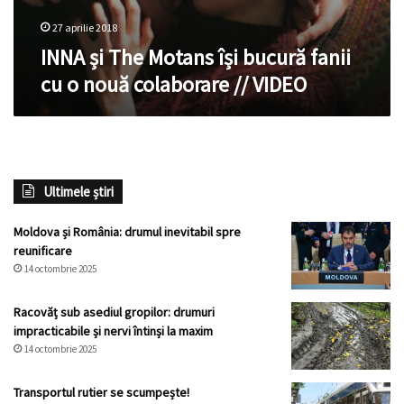
27 aprilie 2018
INNA și The Motans își bucură fanii
cu o nouă colaborare // VIDEO
Ultimele știri
Moldova și România: drumul inevitabil spre
reunificare
14 octombrie 2025
Racovăț sub asediul gropilor: drumuri
impracticabile și nervi întinși la maxim
14 octombrie 2025
Transportul rutier se scumpește!