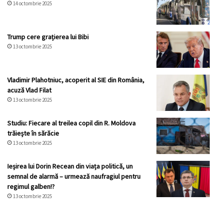
14 octombrie 2025
Trump cere grațierea lui Bibi
13 octombrie 2025
Vladimir Plahotniuc, acoperit al SIE din România,
acuză Vlad Filat
13 octombrie 2025
Studiu: Fiecare al treilea copil din R. Moldova
trăiește în sărăcie
13 octombrie 2025
Ieșirea lui Dorin Recean din viața politică, un
semnal de alarmă – urmează naufragiul pentru
regimul galben!?
13 octombrie 2025