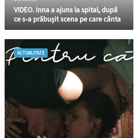
prăbușit
VIDEO. Inna a ajuns la spital, după
scena
ce s-a prăbușit scena pe care cânta
pe
care
cânta
INNA
și
ACTUALITATE
The
Motans
își
bucură
fanii
cu
o
nouă
colaborare
//
VIDEO