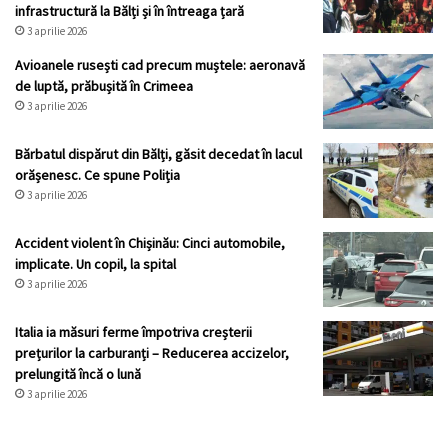
infrastructură la Bălți și în întreaga țară
3 aprilie 2026
Avioanele rusești cad precum muștele: aeronavă
de luptă, prăbușită în Crimeea
3 aprilie 2026
Bărbatul dispărut din Bălți, găsit decedat în lacul
orășenesc. Ce spune Poliția
3 aprilie 2026
Accident violent în Chișinău: Cinci automobile,
implicate. Un copil, la spital
3 aprilie 2026
Italia ia măsuri ferme împotriva creșterii
prețurilor la carburanți – Reducerea accizelor,
prelungită încă o lună
3 aprilie 2026