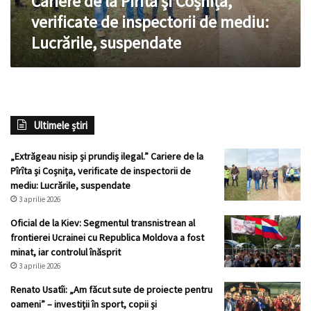
Cariere de la Pîrîta și Coșnița,
Coșnița,
verificate de inspectorii de mediu:
verificate
Lucrările, suspendate
de
inspectorii
de
mediu:
Lucrările,
suspendate
Ultimele știri
„Extrăgeau nisip și prundiș ilegal.” Cariere de la
Pîrîta și Coșnița, verificate de inspectorii de
mediu: Lucrările, suspendate
3 aprilie 2026
Oficial de la Kiev: Segmentul transnistrean al
frontierei Ucrainei cu Republica Moldova a fost
minat, iar controlul înăsprit
3 aprilie 2026
Renato Usatîi: „Am făcut sute de proiecte pentru
oameni” – investiții în sport, copii și