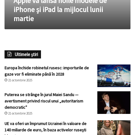
Apple va lansa noile modele de
mijlocul
iPhone și iPad la mijlocul lunii
lunii
martie
martie
Ultimele știri
Europa închide robinetul rusesc: importurile de
gaze vor fi eliminate până în 2028
21 octombrie 2025
Puterea se strânge în jurul Maiei Sandu —
avertisment privind riscul unui „autoritarism
democratic”
21 octombrie 2025
UE va oferi un împrumut Ucrainei în valoare de
140 miliarde de euro, în baza activelor ruseşti