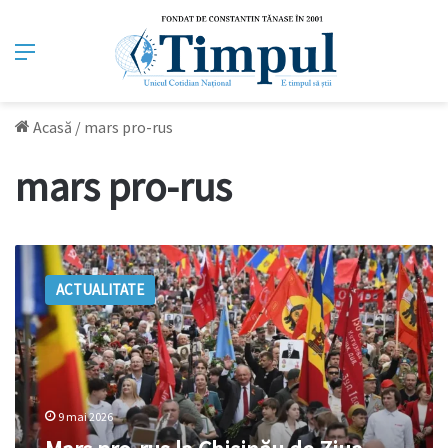
Meniu
Acasă
/
mars pro-rus
mars pro-rus
Marș
pro-
ACTUALITATE
rus
la
Chișinău
de
Ziua
Victoriei.
9 mai 2026
Participanții
au