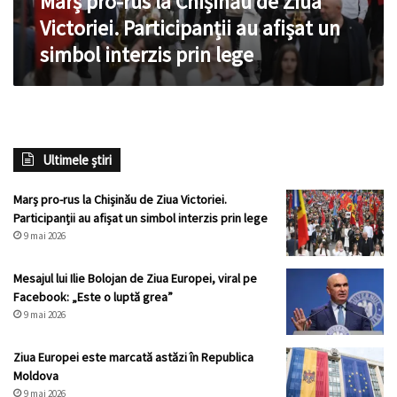
Marș pro-rus la Chișinău de Ziua
afișat
Victoriei. Participanții au afișat un
un
simbol interzis prin lege
simbol
interzis
prin
lege
Ultimele știri
Marș pro-rus la Chișinău de Ziua Victoriei.
Participanții au afișat un simbol interzis prin lege
9 mai 2026
Mesajul lui Ilie Bolojan de Ziua Europei, viral pe
Facebook: „Este o luptă grea”
9 mai 2026
Ziua Europei este marcată astăzi în Republica
Moldova
9 mai 2026