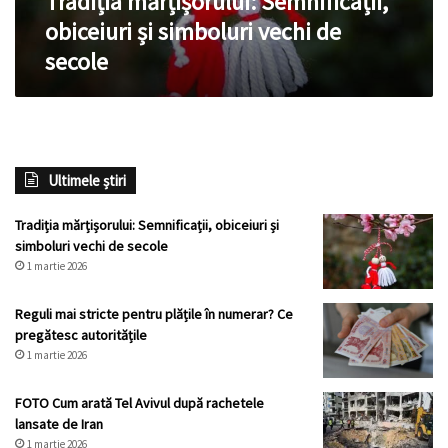
Tradiția mărțișorului: Semnificații,
obiceiuri și simboluri vechi de
secole
Ultimele știri
Tradiția mărțișorului: Semnificații, obiceiuri și
simboluri vechi de secole
1 martie 2026
Reguli mai stricte pentru plățile în numerar? Ce
pregătesc autoritățile
1 martie 2026
FOTO Cum arată Tel Avivul după rachetele
lansate de Iran
1 martie 2026