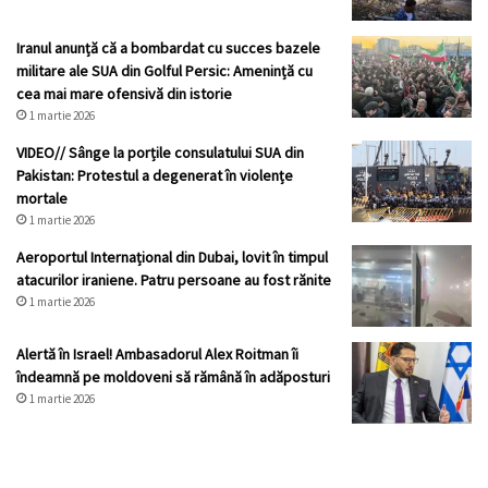
Iranul anunță că a bombardat cu succes bazele
militare ale SUA din Golful Persic: Amenință cu
cea mai mare ofensivă din istorie
1 martie 2026
VIDEO// Sânge la porțile consulatului SUA din
Pakistan: Protestul a degenerat în violențe
mortale
1 martie 2026
Aeroportul Internațional din Dubai, lovit în timpul
atacurilor iraniene. Patru persoane au fost rănite
1 martie 2026
Alertă în Israel! Ambasadorul Alex Roitman îi
îndeamnă pe moldoveni să rămână în adăposturi
1 martie 2026