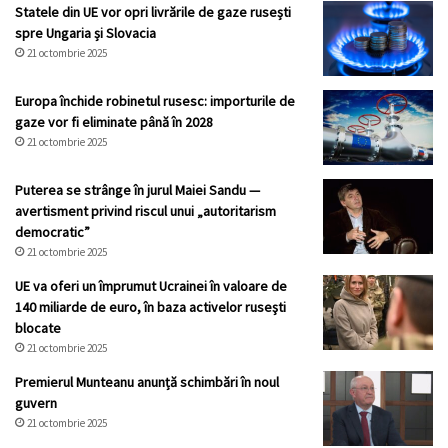
Statele din UE vor opri livrările de gaze rusești
spre Ungaria și Slovacia
21 octombrie 2025
Europa închide robinetul rusesc: importurile de
gaze vor fi eliminate până în 2028
21 octombrie 2025
Puterea se strânge în jurul Maiei Sandu —
avertisment privind riscul unui „autoritarism
democratic”
21 octombrie 2025
UE va oferi un împrumut Ucrainei în valoare de
140 miliarde de euro, în baza activelor ruseşti
blocate
21 octombrie 2025
Premierul Munteanu anunță schimbări în noul
guvern
21 octombrie 2025