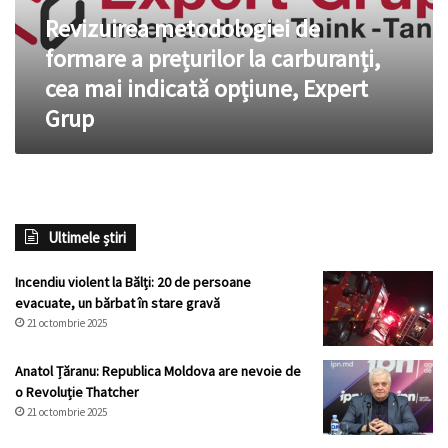
carburanți,
Revizuirea metodologiei de
cea
mai
formare a prețurilor la carburanți,
indicată
cea mai indicată opțiune, Expert
opțiune,
Grup
Expert
Grup
Ultimele știri
Incendiu violent la Bălți: 20 de persoane
evacuate, un bărbat în stare gravă
21 octombrie 2025
Anatol Țăranu: Republica Moldova are nevoie de
o Revoluție Thatcher
21 octombrie 2025