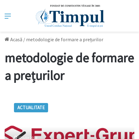
Meniu
Acasă
/
metodologie de formare a prețurilor
metodologie de formare
a prețurilor
Revizuirea
metodologiei
ACTUALITATE
de
formare
a
prețurilor
la
12 iulie 2018