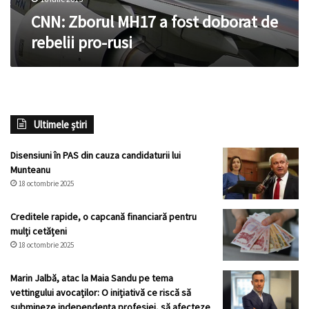
CNN: Zborul MH17 a fost doborat de
rebelii pro-rusi
Ultimele știri
Disensiuni în PAS din cauza candidaturii lui
Munteanu
18 octombrie 2025
Creditele rapide, o capcană financiară pentru
mulți cetățeni
18 octombrie 2025
Marin Jalbă, atac la Maia Sandu pe tema
vettingului avocaților: O inițiativă ce riscă să
submineze independența profesiei, să afecteze