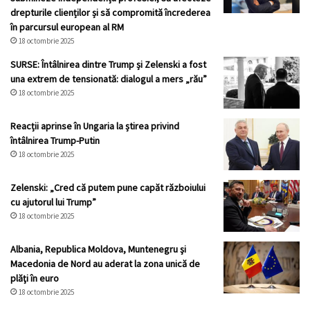
drepturile clienților și să compromită încrederea
în parcursul european al RM
18 octombrie 2025
SURSE: Întâlnirea dintre Trump și Zelenski a fost
una extrem de tensionată: dialogul a mers „rău”
18 octombrie 2025
Reacții aprinse în Ungaria la știrea privind
întâlnirea Trump-Putin
18 octombrie 2025
Zelenski: „Cred că putem pune capăt războiului
cu ajutorul lui Trump”
18 octombrie 2025
Albania, Republica Moldova, Muntenegru şi
Macedonia de Nord au aderat la zona unică de
plăţi în euro
18 octombrie 2025