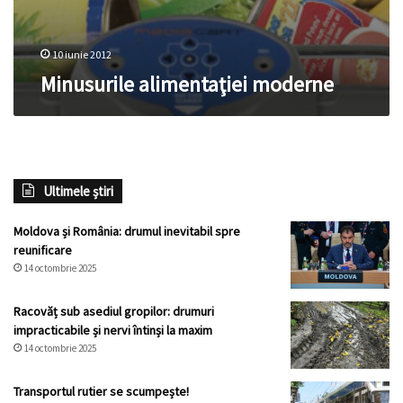
10 iunie 2012
Minusurile alimentaţiei moderne
Ultimele știri
Moldova și România: drumul inevitabil spre
reunificare
14 octombrie 2025
Racovăț sub asediul gropilor: drumuri
impracticabile și nervi întinși la maxim
14 octombrie 2025
Transportul rutier se scumpește!