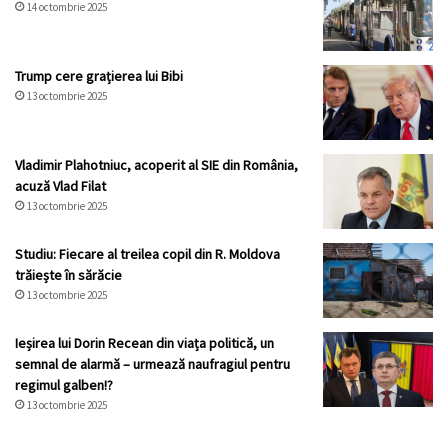
14 octombrie 2025
Trump cere grațierea lui Bibi
13 octombrie 2025
Vladimir Plahotniuc, acoperit al SIE din România,
acuză Vlad Filat
13 octombrie 2025
Studiu: Fiecare al treilea copil din R. Moldova
trăiește în sărăcie
13 octombrie 2025
Ieșirea lui Dorin Recean din viața politică, un
semnal de alarmă – urmează naufragiul pentru
regimul galben!?
13 octombrie 2025