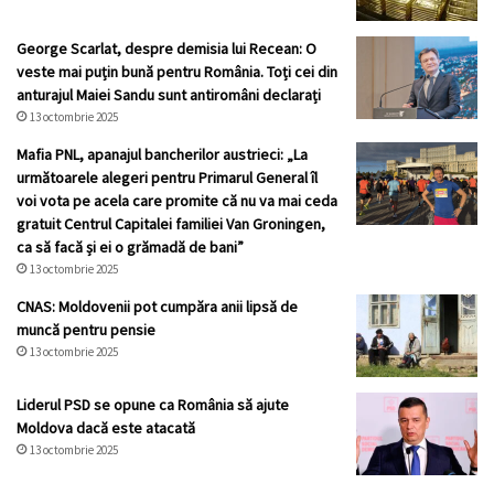
George Scarlat, despre demisia lui Recean: O
veste mai puțin bună pentru România. Toți cei din
anturajul Maiei Sandu sunt antiromâni declarați
13 octombrie 2025
Mafia PNL, apanajul bancherilor austrieci: „La
următoarele alegeri pentru Primarul General îl
voi vota pe acela care promite că nu va mai ceda
gratuit Centrul Capitalei familiei Van Groningen,
ca să facă și ei o grămadă de bani”
13 octombrie 2025
CNAS: Moldovenii pot cumpăra anii lipsă de
muncă pentru pensie
13 octombrie 2025
Liderul PSD se opune ca România să ajute
Moldova dacă este atacată
13 octombrie 2025