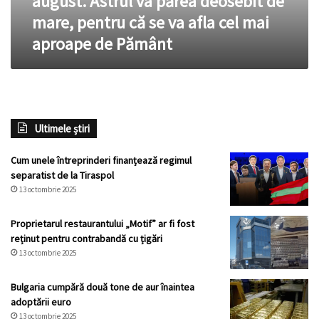
august. Astrul va părea deosebit de
de
mare, pentru că se va afla cel mai
două
aproape de Pământ
ori
în
august.
Astrul
va
părea
Ultimele știri
deosebit
de
mare,
Cum unele întreprinderi finanțează regimul
pentru
separatist de la Tiraspol
că
13 octombrie 2025
se
va
Proprietarul restaurantului „Motif” ar fi fost
afla
reținut pentru contrabandă cu țigări
cel
13 octombrie 2025
mai
aproape
Bulgaria cumpără două tone de aur înaintea
de
adoptării euro
Pământ
13 octombrie 2025