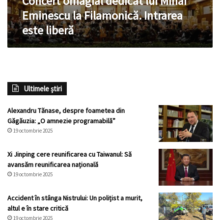
Concert omagial dedicat lui Mihai
liberă
Eminescu la Filamonică. Intrarea
este liberă
Ultimele știri
Alexandru Tănase, despre foametea din
Găgăuzia: „O amnezie programabilă”
19 octombrie 2025
Xi Jinping cere reunificarea cu Taiwanul: Să
avansăm reunificarea națională
19 octombrie 2025
Accident în stânga Nistrului: Un polițist a murit,
altul e în stare critică
19 octombrie 2025