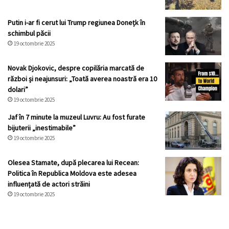
Putin i-ar fi cerut lui Trump regiunea Donețk în
schimbul păcii
19 octombrie 2025
Novak Djokovic, despre copilăria marcată de
război și neajunsuri: „Toată averea noastră era 10
dolari”
19 octombrie 2025
Jaf în 7 minute la muzeul Luvru: Au fost furate
bijuterii „inestimabile”
19 octombrie 2025
Olesea Stamate, după plecarea lui Recean:
Politica în Republica Moldova este adesea
influențată de actori străini
19 octombrie 2025