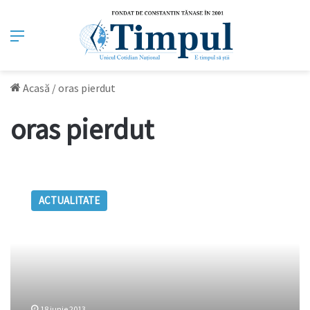
Meniu
Acasă
/
oras pierdut
oras pierdut
VIDEO:
Un
ACTUALITATE
oraş
pierdut,
descoperit
după
1200
de
ani
18 iunie 2013