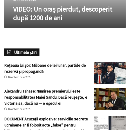
VIDEO: Un oraş pierdut, descoperit
după 1200 de ani
Ultimele știri
Rețeaua lui Șor: Milioane de lei lunar, partide de
rezervă și propagandă
16 octombrie 2025
Alexandru Tănase: Numirea premierului este
responsabilitatea Maiei Sandu. Dacă reușește, e
victoria sa, dacă nu — e eșecul ei
16 octombrie 2025
DOCUMENT Acuzații explozive: serviciile secrete
ucrainene ar fi folosit acte „false” pentru