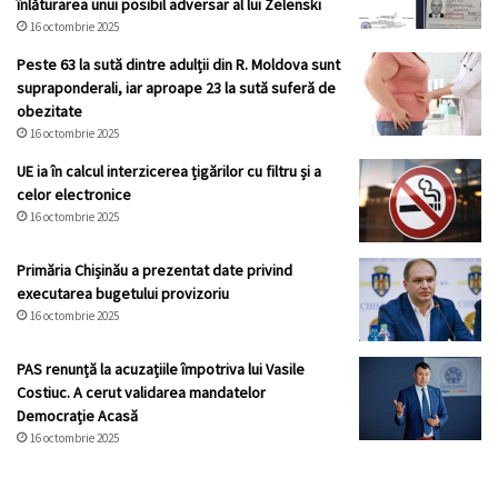
înlăturarea unui posibil adversar al lui Zelenski
16 octombrie 2025
Peste 63 la sută dintre adulții din R. Moldova sunt
supraponderali, iar aproape 23 la sută suferă de
obezitate
16 octombrie 2025
UE ia în calcul interzicerea țigărilor cu filtru și a
celor electronice
16 octombrie 2025
Primăria Chișinău a prezentat date privind
executarea bugetului provizoriu
16 octombrie 2025
PAS renunță la acuzațiile împotriva lui Vasile
Costiuc. A cerut validarea mandatelor
Democrație Acasă
16 octombrie 2025