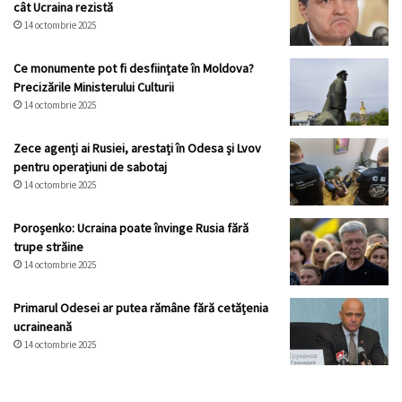
cât Ucraina rezistă
14 octombrie 2025
Ce monumente pot fi desființate în Moldova?
Precizările Ministerului Culturii
14 octombrie 2025
Zece agenți ai Rusiei, arestați în Odesa și Lvov
pentru operațiuni de sabotaj
14 octombrie 2025
Poroșenko: Ucraina poate învinge Rusia fără
trupe străine
14 octombrie 2025
Primarul Odesei ar putea rămâne fără cetățenia
ucraineană
14 octombrie 2025