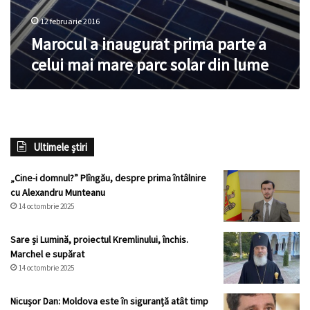
12 februarie 2016
Marocul a inaugurat prima parte a
celui mai mare parc solar din lume
Ultimele știri
„Cine-i domnul?” Plîngău, despre prima întâlnire
cu Alexandru Munteanu
14 octombrie 2025
Sare și Lumină, proiectul Kremlinului, închis.
Marchel e supărat
14 octombrie 2025
Nicuşor Dan: Moldova este în siguranță atât timp