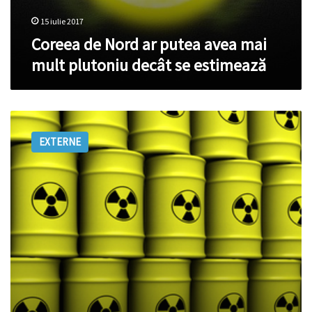
15 iulie 2017
Coreea de Nord ar putea avea mai
mult plutoniu decât se estimează
Japonia
pregăteşte
EXTERNE
un
transport
de
plutoniu
în
SUA