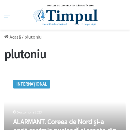
Meniu
Acasă
/
plutoniu
plutoniu
ALARMANT.
Coreea
INTERNAȚIONAL
de
Nord
și-
a
oprit
5 octombrie 2023
centrala
ALARMANT. Coreea de Nord și-a
nucleară
și