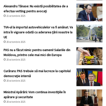
Alexandru Tănase: Nu există posibilitatea de a
efectua vetting pentru avocați
21 octombrie 2025
TVA-ul la importul autovehiculelor va fi amânat. Va
intra în vigoare odată cu aderarea țării noastre la
UE
20 octombrie 2025
PAS nu a făcut nimic pentru oameni! Salariile din
Moldova, printre cele mai mici din Europa
20 octombrie 2025
Curăraru: PAS trebuie să mai lucreze la capitolul
democrație internă
20 octombrie 2025
Ministrul Apărării: Vom continua investițiile în
apărare și securitate
20 octombrie 2025