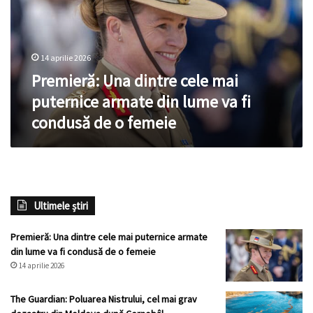
mai
puternice
armate
din
14 aprilie 2026
lume
va
Premieră: Una dintre cele mai
fi
puternice armate din lume va fi
condusă
condusă de o femeie
de
o
femeie
Ultimele știri
Premieră: Una dintre cele mai puternice armate
din lume va fi condusă de o femeie
14 aprilie 2026
The Guardian: Poluarea Nistrului, cel mai grav