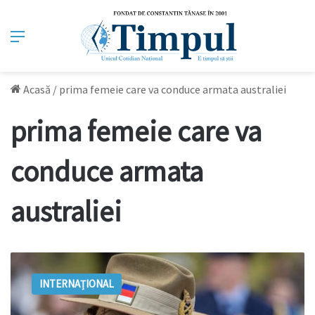
Meniu
Acasă
/
prima femeie care va conduce armata australiei
prima femeie care va
conduce armata
australiei
Premieră:
Una
INTERNAȚIONAL
dintre
cele