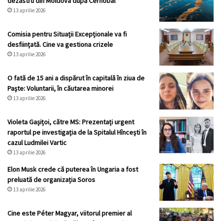
dezastru din Moldova după Cernobâl
13 aprilie 2026
Comisia pentru Situații Excepționale va fi
desființată. Cine va gestiona crizele
13 aprilie 2026
O fată de 15 ani a dispărut în capitală în ziua de
Paște: Voluntarii, în căutarea minorei
13 aprilie 2026
Violeta Gașițoi, către MS: Prezentați urgent
raportul pe investigația de la Spitalul Hîncești în
cazul Ludmilei Vartic
13 aprilie 2026
Elon Musk crede că puterea în Ungaria a fost
preluată de organizația Soros
13 aprilie 2026
Cine este Péter Magyar, viitorul premier al