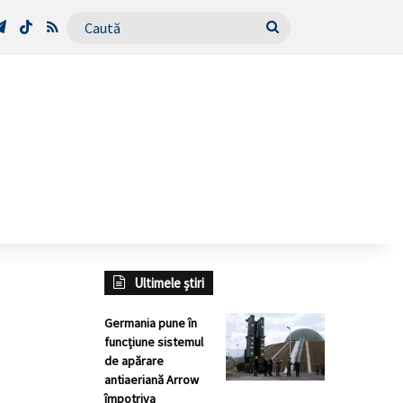
Tube
Telegram
TikTok
RSS
Caută
Ultimele știri
Germania pune în
funcțiune sistemul
de apărare
antiaeriană Arrow
împotriva