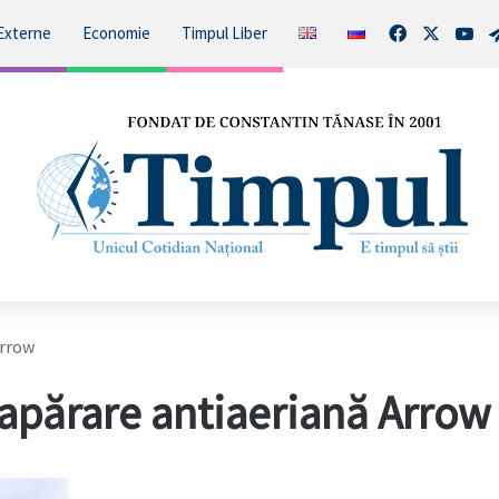
Facebook
X
You
Externe
Economie
Timpul Liber
Arrow
 apărare antiaeriană Arrow