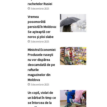
rachetelor Rusiei
3 decembrie 2025
Vremea
posomorâtă
persistă în Moldova:
Se așteaptă cer
noros și ploi slabe
3 decembrie 2025
Ministrul Economiei:
Produsele rusești
nu vor dispărea
deocamdată de pe
rafturile
magazinelor din
Moldova
3 decembrie 2025
Un copil, violat de
un bărbat în timp ce
se întorcea de la