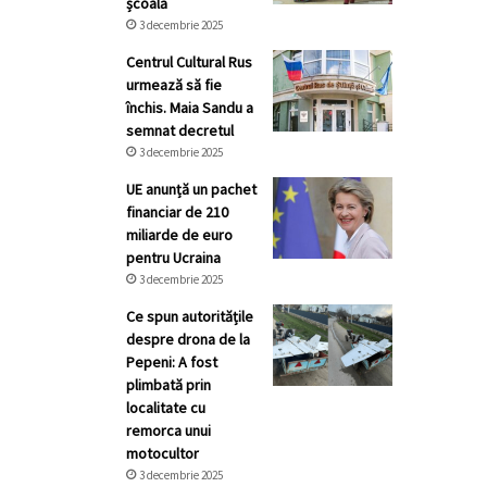
școală
3 decembrie 2025
Centrul Cultural Rus
urmează să fie
închis. Maia Sandu a
semnat decretul
3 decembrie 2025
UE anunță un pachet
financiar de 210
miliarde de euro
pentru Ucraina
3 decembrie 2025
Ce spun autoritățile
despre drona de la
Pepeni: A fost
plimbată prin
localitate cu
remorca unui
motocultor
3 decembrie 2025