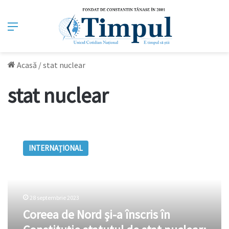
Meniu
Acasă
/
stat nuclear
stat nuclear
Coreea
de
INTERNAȚIONAL
Nord
şi-
a
înscris
în
28 septembrie 2023
Constituţie
Coreea de Nord şi-a înscris în
statutul
de