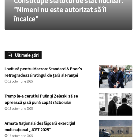
Constituţie statutul de stat nuclear:
stat
”Nimeni nu este autorizat să îl
nuclear:
încalce”
”Nimeni
nu
este
autorizat
să
îl
Ultimele știri
încalce”
Lovitură pentru Macron: Standard & Poor’s
retrogradează ratingul de țară al Franței
18 octombrie 2025
Trump le-a cerut lui Putin și Zeleski să se
oprească și să pună capăt războiului
18 octombrie 2025
Armata Națională desfășoară exercițiul
multinațional „JCET-2025”
18 octombrie 2025