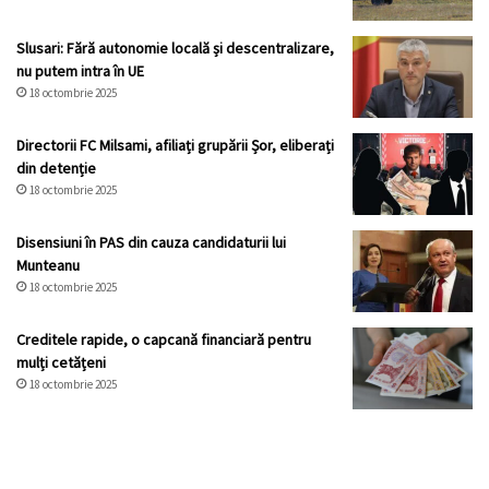
Slusari: Fără autonomie locală și descentralizare,
nu putem intra în UE
18 octombrie 2025
Directorii FC Milsami, afiliați grupării Șor, eliberați
din detenție
18 octombrie 2025
Disensiuni în PAS din cauza candidaturii lui
Munteanu
18 octombrie 2025
Creditele rapide, o capcană financiară pentru
mulți cetățeni
18 octombrie 2025