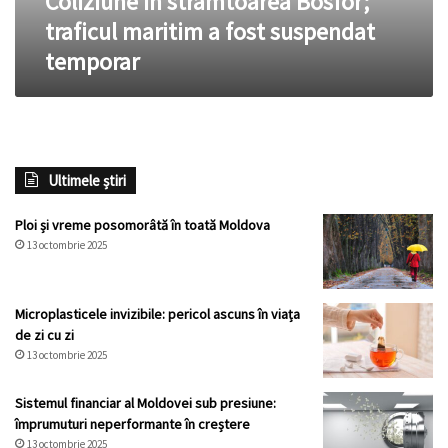
Coliziune în strâmtoarea Bosfor;
traficul maritim a fost suspendat
temporar
Ultimele știri
Ploi și vreme posomorâtă în toată Moldova
13 octombrie 2025
Microplasticele invizibile: pericol ascuns în viața
de zi cu zi
13 octombrie 2025
Sistemul financiar al Moldovei sub presiune:
împrumuturi neperformante în creștere
13 octombrie 2025