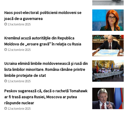
Haos post-electoral: politicienii moldoveni se
joacă de-a guvernarea
13 octombrie 2025
Kremlinul acuză autoritățile din Republica
Moldova de „eroare gravă” în relația cu Rusia
12 octombrie 2025
Ucraina elimină limbile moldovenească și rusă din
lista limbilor minoritare. Româna rămâne printre
limbile protejate de stat
12 octombrie 2025
Peskov sugerează că, dacă o rachetă Tomahawk
ar fi trasă asupra Rusiei, Moscova ar putea
răspunde nuclear
12 octombrie 2025