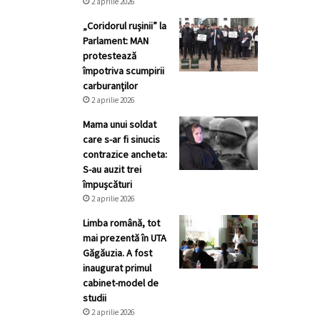
2 aprilie 2026
„Coridorul rușinii” la
Parlament: MAN
protestează
împotriva scumpirii
carburanților
2 aprilie 2026
Mama unui soldat
care s-ar fi sinucis
contrazice ancheta:
S-au auzit trei
împușcături
2 aprilie 2026
Limba română, tot
mai prezentă în UTA
Găgăuzia. A fost
inaugurat primul
cabinet-model de
studii
2 aprilie 2026