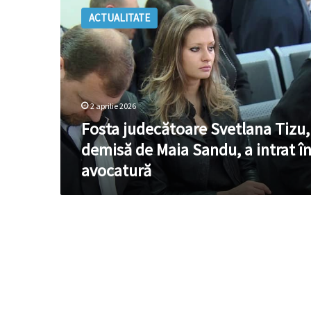
judecătoare
ACTUALITATE
Svetlana
Tizu,
demisă
de
Maia
Sandu,
2 aprilie 2026
a
intrat
Fosta judecătoare Svetlana Tizu,
în
demisă de Maia Sandu, a intrat î
avocatură
avocatură