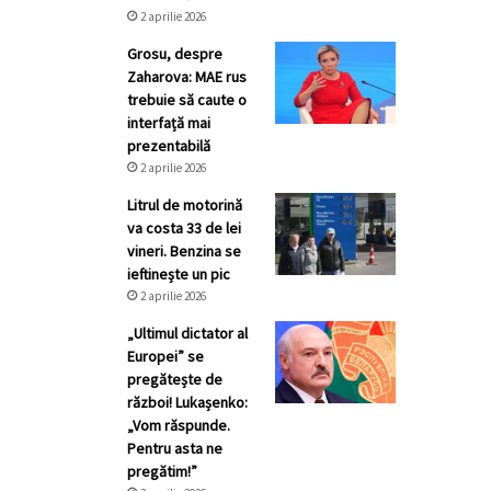
2 aprilie 2026
Grosu, despre
Zaharova: MAE rus
trebuie să caute o
interfață mai
prezentabilă
2 aprilie 2026
Litrul de motorină
va costa 33 de lei
vineri. Benzina se
ieftinește un pic
2 aprilie 2026
„Ultimul dictator al
Europei” se
pregătește de
război! Lukașenko:
„Vom răspunde.
Pentru asta ne
pregătim!”