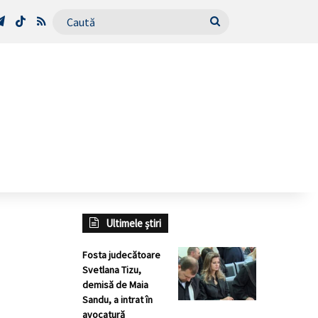
Tube
Telegram
TikTok
RSS
Caută
Ultimele știri
Fosta judecătoare
Svetlana Tizu,
demisă de Maia
Sandu, a intrat în
avocatură