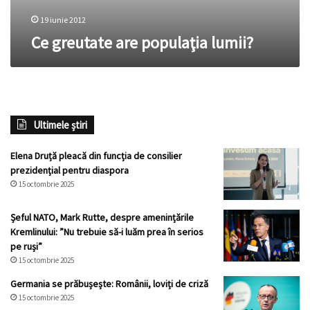
19 iunie 2012
Ce greutate are populaţia lumii?
Ultimele știri
Elena Druță pleacă din funcția de consilier
prezidențial pentru diaspora
15 octombrie 2025
Șeful NATO, Mark Rutte, despre amenințările
Kremlinului: ”Nu trebuie să-i luăm prea în serios
pe ruși”
15 octombrie 2025
Germania se prăbușește: Românii, loviți de criză
15 octombrie 2025