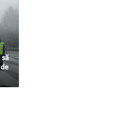
 să
 de