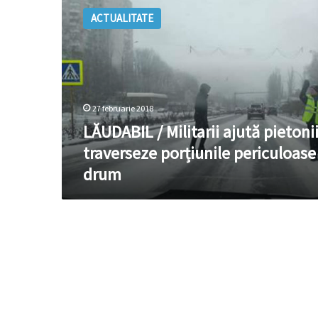
/
ACTUALITATE
Militarii
ajută
pietonii
să
traverseze
porțiunile
27 februarie 2018
periculoase
de
LĂUDABIL / Militarii ajută pietonii
drum
traverseze porțiunile periculoase
drum