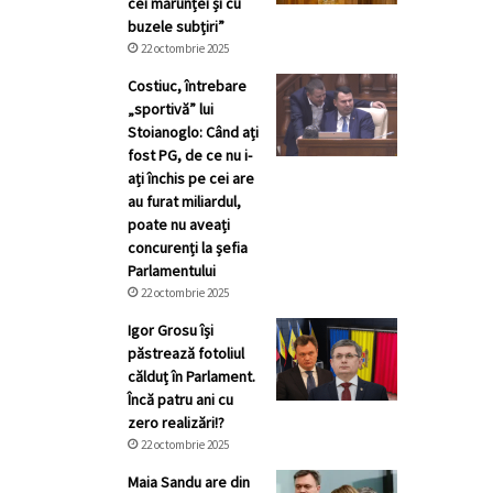
cei mărunței și cu
buzele subțiri”
22 octombrie 2025
Costiuc, întrebare
„sportivă” lui
Stoianoglo: Când ați
fost PG, de ce nu i-
ați închis pe cei are
au furat miliardul,
poate nu aveați
concurenți la șefia
Parlamentului
22 octombrie 2025
Igor Grosu își
păstrează fotoliul
călduț în Parlament.
Încă patru ani cu
zero realizări!?
22 octombrie 2025
Maia Sandu are din