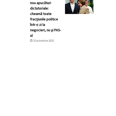
nou apucături
dictatoriale:
cheamă toate
fracţiunile politice
într-o zi la
negocieri, nu şi PAS-
ul
22 octombrie 2025