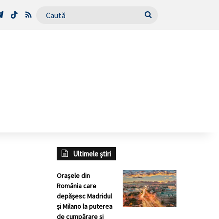
Tube
Telegram
TikTok
RSS
Caută
Ultimele știri
Orașele din
România care
depășesc Madridul
și Milano la puterea
de cumpărare și