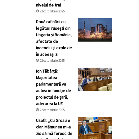
nivelul de trai
22 octombrie 2025
Două rafinării cu
legături rusești din
Ungaria și România,
afectate de
incendiu și explozie
în aceeași zi
22 octombrie 2025
Ion Tăbârță:
Majoritatea
parlamentară va
activa în funcție de
proiectul de țară,
aderarea la UE
22 octombrie 2025
Usatîi: „Cu Grosu e
clar. Mămunea mi-a
zis să mă feresc de