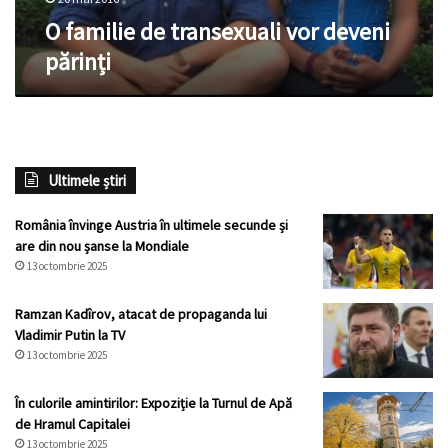
O familie de transexuali vor deveni
părinți
Ultimele știri
România învinge Austria în ultimele secunde și
are din nou șanse la Mondiale
13 octombrie 2025
Ramzan Kadîrov, atacat de propaganda lui
Vladimir Putin la TV
13 octombrie 2025
În culorile amintirilor: Expoziție la Turnul de Apă
de Hramul Capitalei
13 octombrie 2025