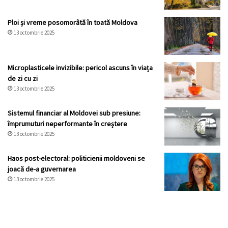
Ploi și vreme posomorâtă în toată Moldova
13 octombrie 2025
Microplasticele invizibile: pericol ascuns în viața
de zi cu zi
13 octombrie 2025
Sistemul financiar al Moldovei sub presiune:
împrumuturi neperformante în creștere
13 octombrie 2025
Haos post-electoral: politicienii moldoveni se
joacă de-a guvernarea
13 octombrie 2025