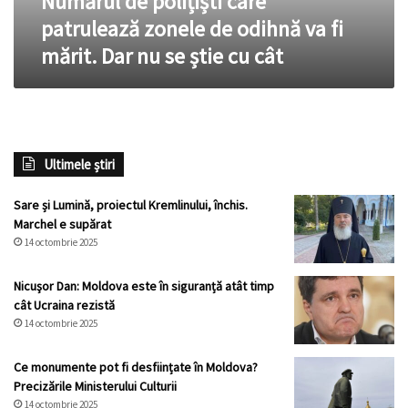
Numărul de polițiști care
mărit.
patrulează zonele de odihnă va fi
Dar
mărit. Dar nu se știe cu cât
nu
se
știe
cu
cât
Ultimele știri
Sare și Lumină, proiectul Kremlinului, închis.
Marchel e supărat
14 octombrie 2025
Nicuşor Dan: Moldova este în siguranță atât timp
cât Ucraina rezistă
14 octombrie 2025
Ce monumente pot fi desființate în Moldova?
Precizările Ministerului Culturii
14 octombrie 2025