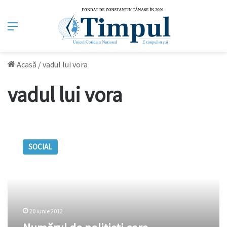
Meniu
Acasă
/
vadul lui vora
vadul lui vora
Numărul
de
SOCIAL
polițiști
care
patrulează
zonele
de
odihnă
20 iunie 2012
va
fi