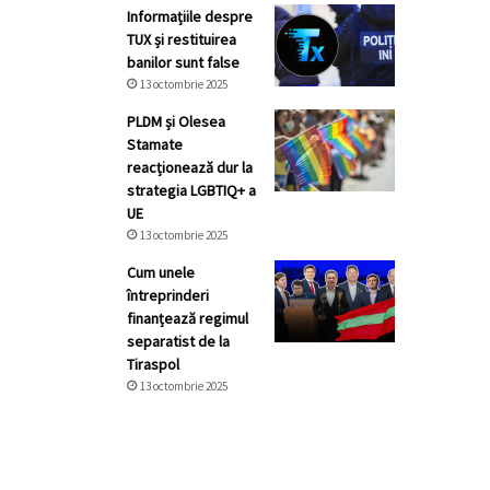
Informațiile despre
TUX și restituirea
banilor sunt false
13 octombrie 2025
PLDM și Olesea
Stamate
reacționează dur la
strategia LGBTIQ+ a
UE
13 octombrie 2025
Cum unele
întreprinderi
finanțează regimul
separatist de la
Tiraspol
13 octombrie 2025