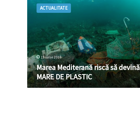
Mediterană
ACTUALITATE
riscă
să
devină
O
MARE
DE
PLASTIC
19 iunie 2018
Marea Mediterană riscă să devină
MARE DE PLASTIC