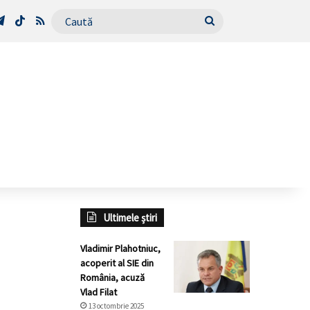
Tube
Telegram
TikTok
RSS
Caută
Ultimele știri
Vladimir Plahotniuc,
acoperit al SIE din
România, acuză
Vlad Filat
13 octombrie 2025