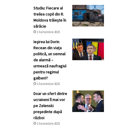
Studiu: Fiecare al
treilea copil din R.
Moldova trăiește în
sărăcie
13 octombrie 2025
Ieșirea lui Dorin
Recean din viața
politică, un semnal
de alarmă –
urmează naufragiul
pentru regimul
galben!?
13 octombrie 2025
Doar un sfert dintre
ucraineni îl mai vor
pe Zelenski
președinte după
război
13 octombrie 2025