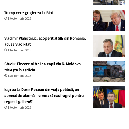
Trump cere grațierea lui Bibi
13 octombrie 2025
Vladimir Plahotniuc, acoperit al SIE din România,
acuză Vlad Filat
13 octombrie 2025
Studiu: Fiecare al treilea copil din R. Moldova
trăiește în sărăcie
13 octombrie 2025
Ieșirea lui Dorin Recean din viața politică, un
semnal de alarmă – urmează naufragiul pentru
regimul galben!?
13 octombrie 2025