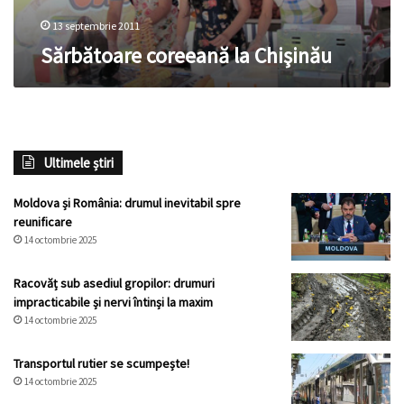
13 septembrie 2011
Sărbătoare coreeană la Chişinău
Ultimele știri
Moldova și România: drumul inevitabil spre
reunificare
14 octombrie 2025
Racovăț sub asediul gropilor: drumuri
impracticabile și nervi întinși la maxim
14 octombrie 2025
Transportul rutier se scumpește!
14 octombrie 2025