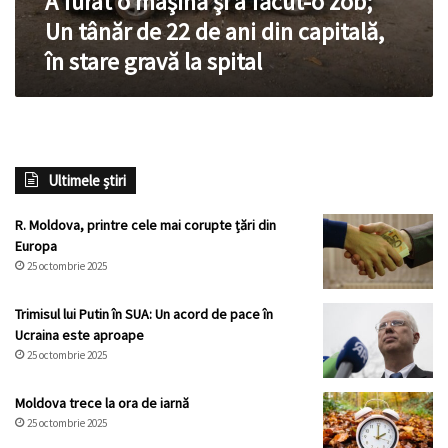
A furat o maşină şi a făcut-o zob;
tânăr
Un tânăr de 22 de ani din capitală,
de
în stare gravă la spital
22
de
ani
din
capitală,
în
Ultimele știri
stare
gravă
la
R. Moldova, printre cele mai corupte țări din
spital
Europa
25 octombrie 2025
Trimisul lui Putin în SUA: Un acord de pace în
Ucraina este aproape
25 octombrie 2025
Moldova trece la ora de iarnă
25 octombrie 2025