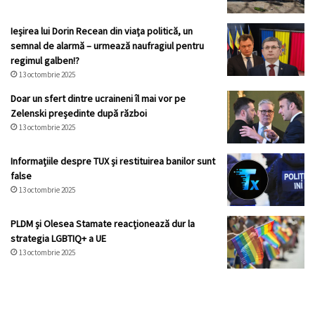
Ieșirea lui Dorin Recean din viața politică, un
semnal de alarmă – urmează naufragiul pentru
regimul galben!?
13 octombrie 2025
Doar un sfert dintre ucraineni îl mai vor pe
Zelenski președinte după război
13 octombrie 2025
Informațiile despre TUX și restituirea banilor sunt
false
13 octombrie 2025
PLDM și Olesea Stamate reacționează dur la
strategia LGBTIQ+ a UE
13 octombrie 2025