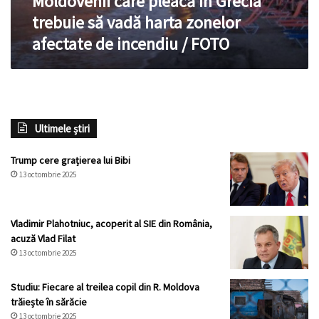
Moldovenii care pleacă în Grecia
afectate
trebuie să vadă harta zonelor
de
afectate de incendiu / FOTO
incendiu
/
FOTO
Ultimele știri
Trump cere grațierea lui Bibi
13 octombrie 2025
Vladimir Plahotniuc, acoperit al SIE din România,
acuză Vlad Filat
13 octombrie 2025
Studiu: Fiecare al treilea copil din R. Moldova
trăiește în sărăcie
13 octombrie 2025